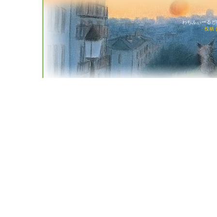
わちふぃーるど猫店
投稿 (