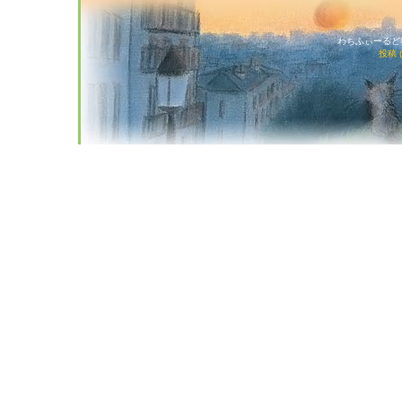
わちふぃーるど猫店
投稿 (