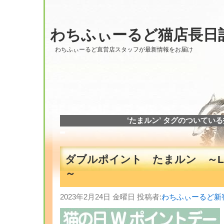
わちふぃーるど猫店長日
わちふぃーるど直営店スタッフが最新情報をお届け
‘たまルン’ タグのついてい
ダブルポイント たまルン ～Laby
～
2023年2月24日 金曜日 投稿者:
わちふぃーるど新