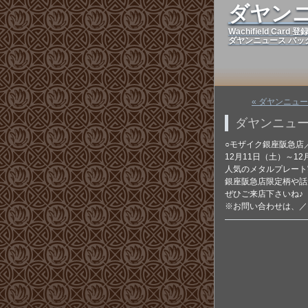
ダヤン
Wachifield Ca
ダヤンニュース バッ
« ダヤンニュー
ダヤンニュース
○モザイク銀座阪急店
12月11日（土）～12
人気のメタルプレート
銀座阪急店限定柄や話
ぜひご来店下さいね♪
※お問い合わせは、／モザ