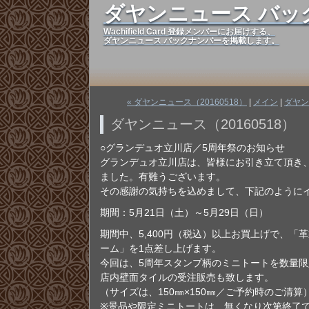
ダヤンニュース バッ
Wachifield Card 登録メンバーにお届けする、
ダヤンニュース バックナンバーを掲載します。
« ダヤンニュース（20160518）
|
メイン
|
ダヤン
ダヤンニュース（20160518）
○グランデュオ立川店／5周年祭のお知らせ
グランデュオ立川店は、皆様にお引き立て頂き
ました。有難うございます。
その感謝の気持ちを込めまして、下記のように
期間：5月21日（土）～5月29日（日）
期間中、5,400円（税込）以上お買上げで、「
ーム」を1点差し上げます。
今回は、5周年スタンプ柄のミニトートを数量
店内壁面タイルの受注販売も致します。
（サイズは、150㎜×150㎜／ご予約時のご清算
※景品や限定ミニトートは、無くなり次第終了