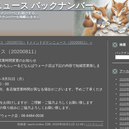
ニュース バックナンバー
rd 登録メンバーにお届けする、
クナンバーを掲載します。
ス（20200731）
|
メイン
|
ダヤンニュース（20200811） »
検索
（20200811）
バックナン
営業時間変更のお知らせ
わちふぃーるどなんばウォーク店は下記の内容で短縮営業致しま
アーカ
～8月31日（月）
2020
0：00
2020
街、各店舗営業時間が異なる場合がございます。予めご了承くださ
2020
2020
2020
をお掛けしますが、ご理解・ご協力よろしくお願い致します
2020
の取り組みにご協力よろしくお願い致します。
2020
2020
ォーク店：06-6484-0036
2019
2019
投稿者: wachi-online 日時: 2020年08月11日 11:09
|
パーマリンク
2019