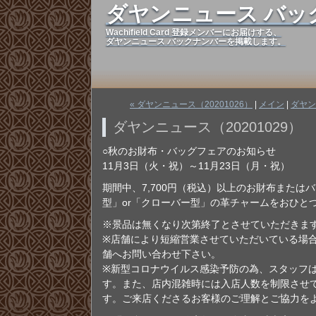
ダヤンニュース バッ
Wachifield Card 登録メンバーにお届けする、
ダヤンニュース バックナンバーを掲載します。
« ダヤンニュース（20201026）
|
メイン
|
ダヤン
ダヤンニュース（20201029）
○秋のお財布・バッグフェアのお知らせ
11月3日（火・祝）～11月23日（月・祝）
期間中、7,700円（税込）以上のお財布または
型」or「クローバー型」の革チャームをおひと
※景品は無くなり次第終了とさせていただきま
※店舗により短縮営業させていただいている場
舗へお問い合わせ下さい。
※新型コロナウイルス感染予防の為、スタッフ
す。また、店内混雑時には入店人数を制限させ
す。ご来店くださるお客様のご理解とご協力を