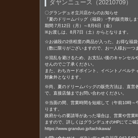
ダヤンニュース（20210709）
〇グランデュオ立川店からのお知らせ
『夏のドリームバッグ（福袋）･予約販売致し
期間:7月12日（月）～8月6日（金）
※お渡しは、8月7日（土）からとなります。
☆お値段の2倍程度の商品が入った、お得な福袋 1
（数に限りがございますので、お一人様お一つ
※混乱を避けるため、お支払い後のキャンセル
せんのでご了承ください。
また、わちカードポイント、イベントノベルテ
対象外となります。
※尚、夏のドリームバッグの販売方法は、直営
で、直接店舗までお問い合わせください。
※当面の間、営業時間を短縮して（午前10時～
ります。
政府からの要請等があった場合は、営業や営業
ますので、詳しくはグランデュオのHPにてご確
https://www.granduo.jp/tachikawa/