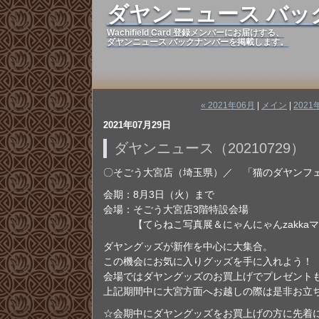
ダヤンニュース バッ
Wachifield Card 登録メンバーにお届けする、
ダヤンニュース バックナンバーを掲載します。
« 2021年06月
|
メイン
|
2021
2021年07月29日
ダヤンニュース（20210729）
〇そごう大宮店（埼玉県）／ 「猫のダヤンフ
会期：8月3日（火）まで
会場：そごう大宮店3階特設会場
【てらねこ写真展＆にゃんにゃんzakkaマ
ダヤングッズが新作を中心に大集合。
この機会にお気に入りグッズを手に入れよう！
会場ではダヤングッズのお買上げでプレゼント
上記期間中に大宮方面へお越しの際は是非お立
☆会期中にダヤングッズをお買上げの方に先着