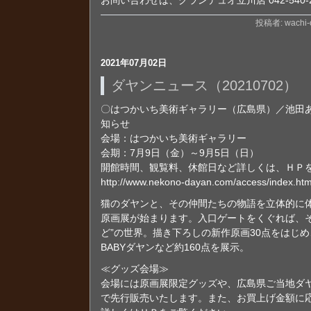
お問い合わせは、グランデュオ立川店 042-540-2
投稿者: wachi-o
2021年07月02日
ダヤンニュース（20210702）
〇はつかいち美術ギャラリー（広島県）／池田
知らせ
会場：はつかいち美術ギャラリー
会期：7月9日（金）～9月5日（日）
開館時間、観覧料、休館日など詳しくは、ＨＰ
http://www.nekono-dayan.com/access/index.ht
猫のダヤンと、その仲間たちの物語を立体的に
原画展が始まります。入口ゲートをくぐれば、そ
ど”の世界。描き下ろしの新作原画30点をはじ
BABYダヤンなど約160点を展示。
≪グッズ会場≫
会場には原画展限定グッズや、広島県ご当地ダ
で先行販売いたします。また、お買上げ金額に