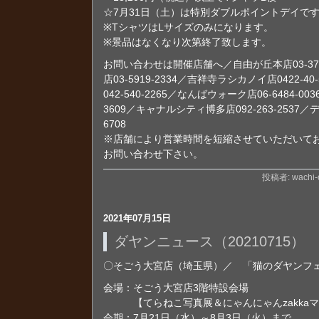
☆7月31日（土）は特別ダブルポイントデイで
※TシャツはLサイズのみになります。
※景品はなくなり次第終了致します。
お問い合わせは開催店舗へ／自由が丘本店03-372
店03-5919-2334／吉祥寺ラシカノイ店0422-
042-540-2265／なんばウォーク店06-6484-00
3609／キャナルシティ博多店092-263-2537／
6708
※店舗により営業時間を短縮させていただいて
お問い合わせ下さい。
投稿者: wachi-o
2021年07月15日
ダヤンニュース（20210715）
〇そごう大宮店（埼玉県）／ 「猫のダヤンフ
会場：そごう大宮店3階特設会場
【てらねこ写真展＆にゃんにゃんzakkaマ
会期：7月21日（水）～8月3日（火）まで