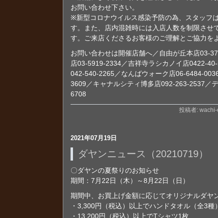
お問い合わせ下さい。
※新型コロナウイルス感染予防の為、スタッフ
す。また、店内混雑時には入店人数を制限させ
す。ご来店くださるお客様のご理解とご協力を
お問い合わせは開催店舗へ／自由が丘本店03-372
店03-5919-2334／吉祥寺ラシカノイ店0422-
042-540-2265／なんばウォーク店06-6484-00
3609／キャナルシティ博多店092-263-2537／
6708
投稿者: wachi-o
2021年07月19日
ダヤンニュース（20210719）
〇ダヤンの夏祭りのお知らせ
期間：7月22日（木）～8月22日（日）
期間中、お買上げ金額に応じてオリジナルダヤ
・3,300円（税込）以上でハンドタオル（全3種
・13,200円（税込）以上でTシャツ1枚