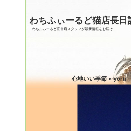
わちふぃーるど猫店長日
わちふぃーるど直営店スタッフが最新情報をお届け
心地いい季節
» yoru