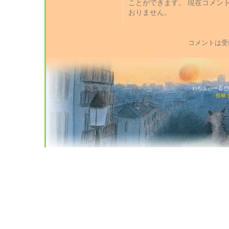
ことができます。 現在コメン
おりません。
コメントは受
わちふぃーるど猫店
投稿 (