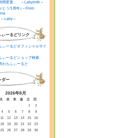
間変更… ～Labyrinth～
とう!1周年♪～From
ima
～Laby～
ふぃーるどリンク
ふぃーるどオフィシャルサイ
ふぃーるどショップ検索
房わちふぃーるど
ンダー
2026年8月
火
水
木
金
土
日
1
2
4
5
6
7
8
9
11
12
13
14
15
16
18
19
20
21
22
23
25
26
27
28
29
30