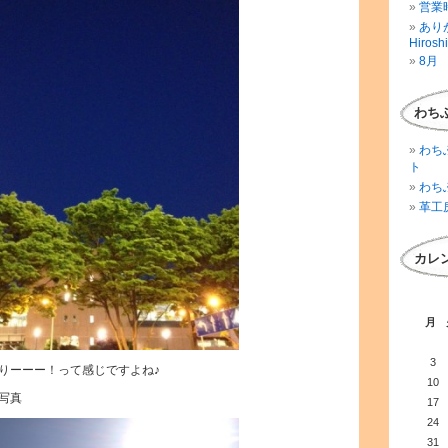
営業時
ありが
Hirosh
8月 
わち
わち
ト
わち
革工
カレ
月
3
りーーー！って感じですよね♪
10
写真
17
24
31