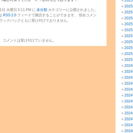
202
202
日 火曜日 5:11 PM に
未分類
カテゴリーに公開されました。
202
は
RSS 2.0
フィードで購読することができます。 現在コメン
202
ラックバックともに受け付けておりません。
202
202
202
コメントは受け付けていません。
202
202
202
202
202
202
202
202
202
202
202
202
202
202
202
202