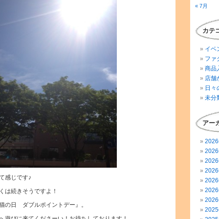
« 7月
カテ
イベ
ファ
商品
店舗
日々
未分
アー
202
202
202
202
て感じです♪
202
202
くは続きそうですよ！
202
猫の日 ダブルポイントデー』。
202
へ遊びに来てくださーい！お待ちしております！