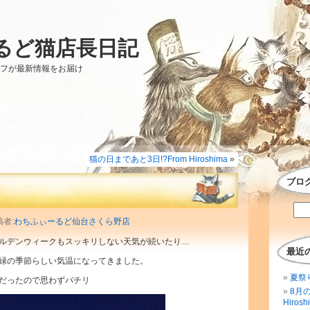
るど猫店長日記
ッフが最新情報をお届け
猫の日まであと3日!?From Hiroshima
»
ブロ
稿者:
わちふぃーるど仙台さくら野店
ルデンウィークもスッキリしない天気が続いたり…
最近
緑の季節らしい気温になってきました。
夏祭
だったので思わずパチリ
8月
Hirosh