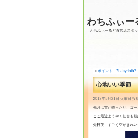
わちふぃー
わちふぃーるど直営店スタ
«
ポイント ?Labyrinth?
心地いい季節
2013年5月21日 火曜日 投
先月は雪が降ったり、ゴー
ここ最近ようやく仙台も新
先日夜、すごく空がきれい