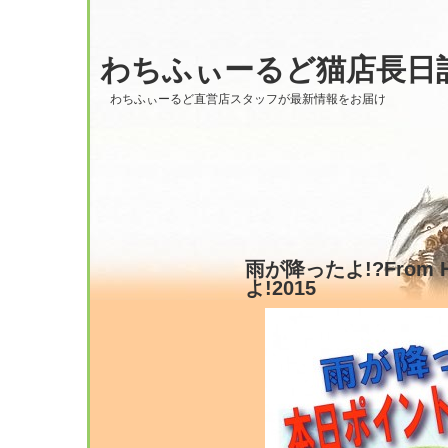
わちふぃーるど猫店長日
わちふぃーるど直営店スタッフが最新情報をお届け
雨が降ったよ!?From Hi
よ!2015