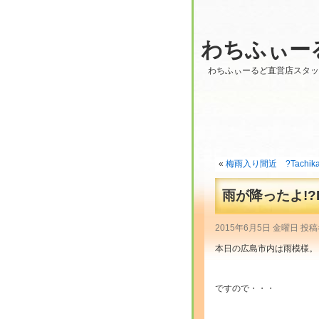
わちふぃー
わちふぃーるど直営店スタ
«
梅雨入り間近 ?Tachika
雨が降ったよ!?Fr
2015年6月5日 金曜日 投稿
本日の広島市内は雨模様。
・
ですので・・・
・