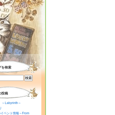
グを検索
の投稿
～Labyrinth～
り
のイベント情報～From