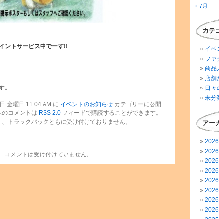
« 7月
カテ
イントサービス中でーす!!
イベ
ファ
商品
店舗
す。
日々
未分
 金曜日 11:04 AM に
イベントのお知らせ
カテゴリーに公開
へのコメントは
RSS 2.0
フィードで購読することができます。
ト、トラックバックともに受け付けておりません。
アー
202
202
コメントは受け付けていません。
202
202
202
202
202
202