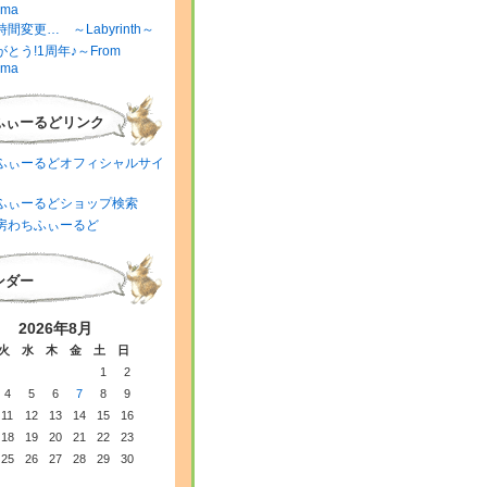
ima
間変更… ～Labyrinth～
とう!1周年♪～From
ima
ふぃーるどリンク
ふぃーるどオフィシャルサイ
ふぃーるどショップ検索
房わちふぃーるど
ンダー
2026年8月
火
水
木
金
土
日
1
2
4
5
6
7
8
9
11
12
13
14
15
16
18
19
20
21
22
23
25
26
27
28
29
30