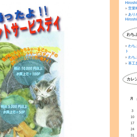
Hirosh
営業時
ありが
Hirosh
わち
わち
ト
わち
革工
カレ
月
3
10
17
24
31