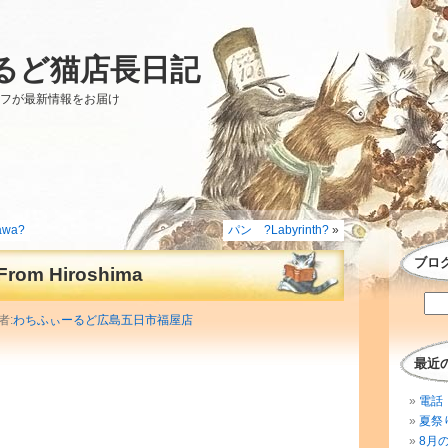
るど猫店長日記
ッフが最新情報をお届け
wa?
パン ?Labyrinth?
»
ブロ
om Hiroshima
者:
わちふぃーるど広島五日市福屋店
最近
電話 
夏祭
8月