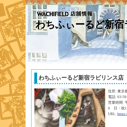
わちふぃーるど新宿
わちふぃーるど新宿ラビリンス店
住所: 東京都
電話: 03-59
営業時間: 平日
0 日・祝11:
URL:
https: