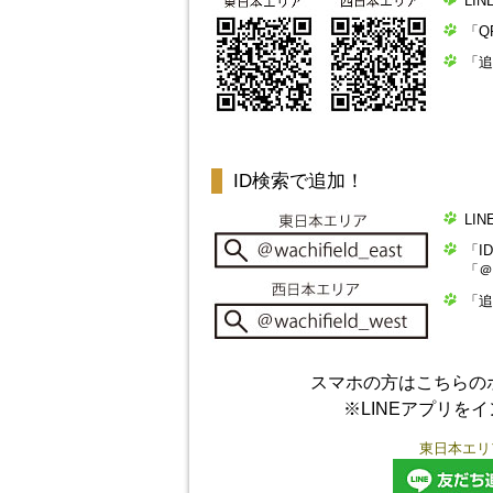
LI
「Q
「追
ID検索で追加！
LI
「I
「＠w
「追
スマホの方はこちらの
※LINEアプリを
東日本エリ