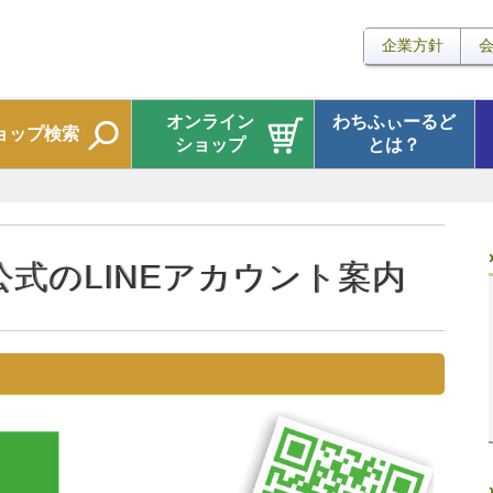
企業方針
オンライン
わちふぃーるど
ョップ検索
ショップ
とは？
式のLINEアカウント案内