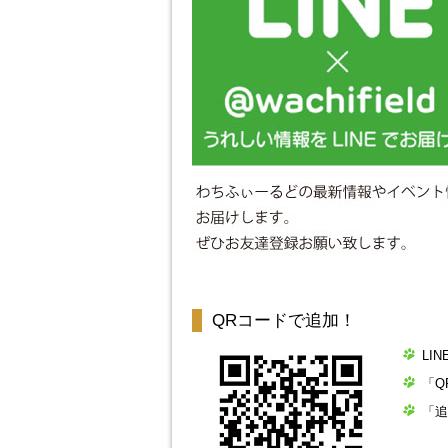
QRコードで追加！
LI
「Q
「追