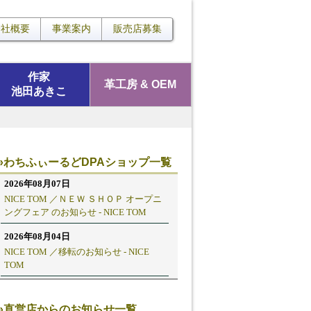
会社概要
事業案内
販売店募集
作家
革工房 & OEM
池田あきこ
»わちふぃーるどDPAショップ一覧
»直営店からのお知らせ一覧