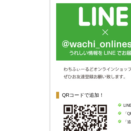
QRコードで追加！
LI
「Q
「追