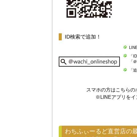
ID検索で追加！
LI
「I
「＠
「追
スマホの方はこちらの
※LINEアプリを
わちふぃーるど直営店の