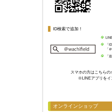
ID検索で追加！
LI
「I
「＠
「追
スマホの方はこちらの
※LINEアプリを
オンラインショップ