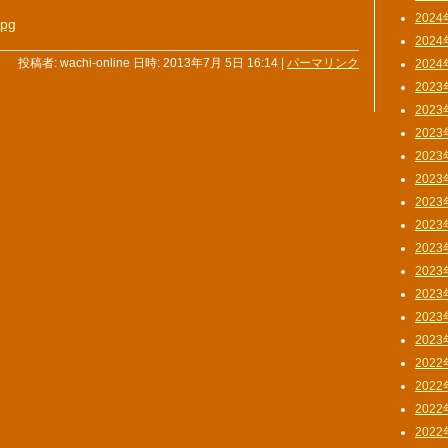
202
202
投稿者: wachi-online 日時: 2013年7月 5日 16:14
|
パーマリンク
202
2023
2023
2023
202
202
202
202
202
202
202
202
202
2022
2022
2022
202