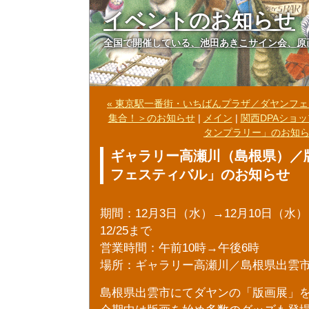
イベントのお知らせ
全国で開催している、池田あきこサイン会、原
« 東京駅一番街・いちばんプラザ／ダヤンフ
集合！＞のお知らせ
|
メイン
|
関西DPAショ
タンプラリー」のお知ら
ギャラリー高瀬川（島根県）／
フェスティバル」のお知らせ
期間：12月3日（水）→12月10日（水
12/25まで
営業時間：午前10時→午後6時
場所：ギャラリー高瀬川／島根県出雲市
島根県出雲市にてダヤンの「版画展」を