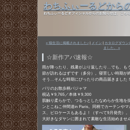
わちふぃーるどから
わちふぃーるどオフィシャルからのお知らせは、こち
« 猫生活に掲載されました♪
|
メイン
|
カタログダウン
ました。 »
☆新作アパ速報☆
雨が降ったり、残暑がぶり返したり…でも、も
節が訪れるはずです（多分）。寝苦しい時期が
そう…そんな時期にぴったりの商品届きました
パリのお散歩柄パジャマ
税込￥9,765／本体￥9,300
肌触り柔らかで、つるっとしたなめらか生地を
ンとこねこ仲間達in Paris。同柄でカーテン
ス、ピロケースもあるよ！（すべて9月発売）。
大好きなダヤンに囲まれて素敵な生活始めませ