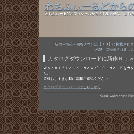
わちふぃーるどから
わちふぃーるどオフィシャルからのお知らせは、こち
« 新宿～御苑～四谷タウン誌【ＪＧ】に掲載され
（5/28）に掲載されました♪
カタログダウンロードに新作Ｎｅｗ
Ｗａｃｈｉｆｉｅｌｄ Ｎｅｗｓ’１０－Ｎｏ．６をカ
た。
皆様お手すきな時に是非ご確認ください
カタログダウンロードはこちらから
投稿者: wachi-online 日