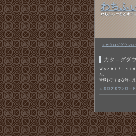
わちふ
わちふぃーるどオフ
« カタログダウン
カタログダ
Ｗａｃｈｉｆｉｅｌｄ
た。
皆様お手すきな時に是
カタログダウンロード