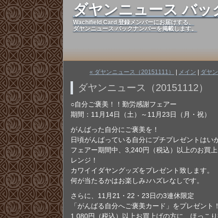
ダヤンニュース バッ
Wachifield Card 登録メンバーにお届けする、
ダヤンニュース バックナンバーを掲載します。
« ダヤンニュース（20151111）
|
メイン
|
ダヤン
ダヤンニュース（20151112）
○自分ご褒美！！勤労感謝フェアー
期間：11月14日（土）～11月23日（月・祝）
がんばった自分にご褒美を！
日頃がんばっている自分にプチプレゼントはい
フェアー期間中、3,240円（税込）以上のお買
レンジ！
カワイイダヤングッズをプレゼント致します。
何が当たるかはお楽しみ♪ハズレなしです。
さらに、11月21・22・23日の3連休限定
「がんばる自分へご褒美カード」をプレゼント
1,080円（税込）以上お買上げの方に、ほっこ