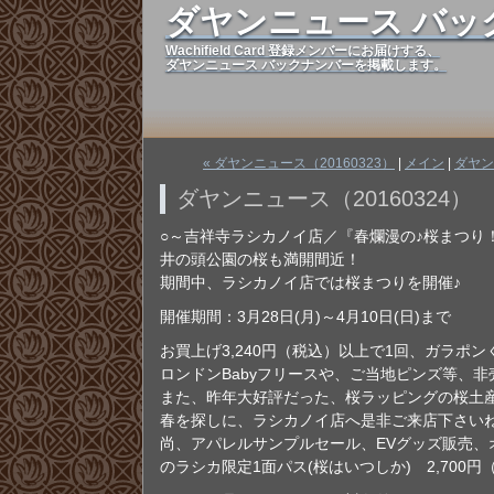
ダヤンニュース バッ
Wachifield Card 登録メンバーにお届けする、
ダヤンニュース バックナンバーを掲載します。
« ダヤンニュース（20160323）
|
メイン
|
ダヤン
ダヤンニュース（20160324）
○～吉祥寺ラシカノイ店／『春爛漫の♪桜まつり
井の頭公園の桜も満開間近！
期間中、ラシカノイ店では桜まつりを開催♪
開催期間：3月28日(月)～4月10日(日)まで
お買上げ3,240円（税込）以上で1回、ガラポ
ロンドンBabyフリースや、ご当地ピンズ等、非
また、昨年大好評だった、桜ラッピングの桜土産
春を探しに、ラシカノイ店へ是非ご来店下さい
尚、アパレルサンプルセール、EVグッズ販売、
のラシカ限定1面パス(桜はいつしか) 2,700