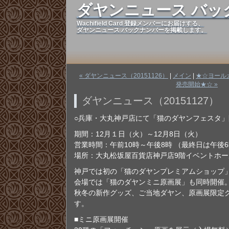
ダヤンニュース バッ
Wachifield Card 登録メンバーにお届けする、
ダヤンニュース バックナンバーを掲載します。
« ダヤンニュース（20151126）
|
メイン
|
★☆ヨール
発売開始★☆ »
ダヤンニュース（20151127）
○兵庫・大丸神戸店にて「猫のダヤンフェスタ
期間：12月１日（火）～12月8日（火）
営業時間：午前10時～午後8時 （最終日は午後
場所：大丸松坂屋百貨店神戸店9階イベントホー
神戸では初の「猫のダヤンプレミアムショップ
会場では「猫のダヤンミニ原画展」も同時開催
秋冬の新作グッズ、ご当地ダヤン、原画展限定
す。
■ミニ原画展開催