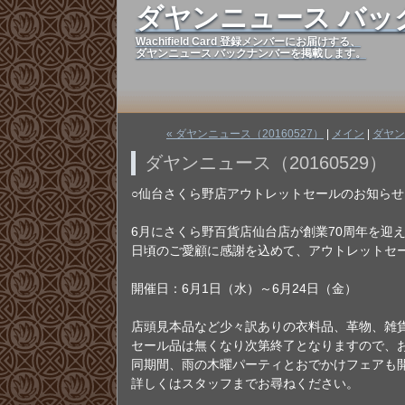
ダヤンニュース バッ
Wachifield Card 登録メンバーにお届けする、
ダヤンニュース バックナンバーを掲載します。
« ダヤンニュース（20160527）
|
メイン
|
ダヤン
ダヤンニュース（20160529）
○仙台さくら野店アウトレットセールのお知らせ
6月にさくら野百貨店仙台店が創業70周年を迎
日頃のご愛顧に感謝を込めて、アウトレットセ
開催日：6月1日（水）～6月24日（金）
店頭見本品など少々訳ありの衣料品、革物、雑貨が
セール品は無くなり次第終了となりますので、
同期間、雨の木曜パーティとおでかけフェアも開
詳しくはスタッフまでお尋ねください。