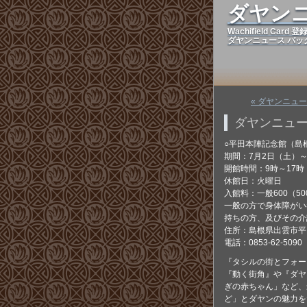
ダヤン
Wachifield Ca
ダヤンニュース バッ
« ダヤンニュー
ダヤンニュース
○平田本陣記念館（島
期間：7月2日（土）～
開館時間：9時～17時
休館日：火曜日
入館料：一般600（5
一般の方で身体障がい
持ちの方、及びその介
住所：島根県出雲市平田
電話：0853-62-5090
『タシルの街とフォー
『動く街角』や『ダヤ
ぎの赤ちゃん」など、
ど」とダヤンの魅力を