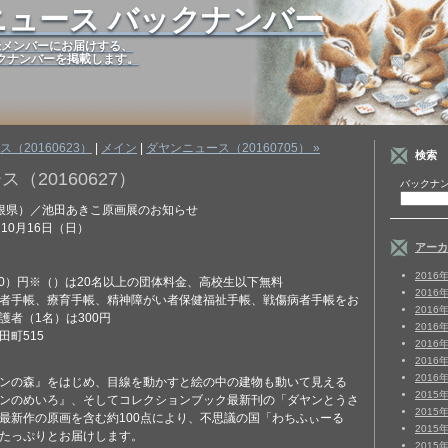
ニュース バックナンバー
rd 登録メンバーにお届けする、
クナンバーを掲載します。
ス（20160623）
|
メイン
|
ダヤンニュース（20160705） »
検索
（20160627）
バックナン
根県）／池田あきこ原画展のお知らせ
10月16日（日）
アーカ
2016
00）円※（）は20名以上の団体料金、高校生以下無料
2016
者手帳、療育手帳、精神障がい者保健福祉手帳、戦傷病者手帳をお
2016
護者（1名）は300円
2016
町515
2016
2016
2016
ンの森』をはじめ、目線を動かすと絵の中の建物も動いて見える
2015
ンのめいろ』、そしてコレクションブック最新刊の「ダヤンとうさ
2015
最新作の原画を含む約100点により、不思議の国「わちふぃーる
2015
たっぷりとお届けします。
2015