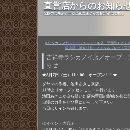
直営店からのお知ら
全国のわちふぃーるど直営店からのお知らせです。
« 柏タカシマヤステーションモール店（千葉県）から
横浜店（神奈川県）／メタルプレート実演
吉祥寺ラシカノイ店／オープニ
らせ
★3月7日（土）11：00 オープン！！★
ダヤンの作者、池田あきこ来店。
11時よりオープンセレモニーを行います。
池田あきこが自ら描いた店内壁画の影絵を初公
自慢の力作をぜひ見にいらして下さい♪
当日はサインも致します。
≪イベント内容≫
☆3月7日14：00～「池田あきことジャンケン大