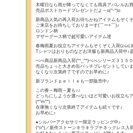
木曜日なら雨が降ってなくても雨具アパレルお
売品ポストカードプレゼントだよ～o(^-^)o
新商品人気の再入荷お待ちかねアイテムもぞく
ご来店をお待ちしておりまーす(￣ー+￣)♪
ロンドン柄
マザーグース柄で超可愛いアイテム逹
春梅雨夏お役立ちアイテムもぞくぞく入荷(≧ω≦)
Tシャツはおりものなどお洋服も新商品入荷中♪
べべ商品新商品入荷(*^_^*)べべシリーズ３１
売品ちょっと大きめ缶バッチプレゼントしていま
なくなり次第終了ですのでお早めに♪
新ブランドｐｅｌｌｅも一部販売中♪
この春～梅雨～夏も♪♪
どっちにしようか選べないほど可愛いお役立ち
(*^m^*)
在庫無くなり次第終了アイテムも続々です♪
お早めに♪
●シルバーアクセサリー限定ラッピング中♪
(^o^)／新作ストーンキラキラプチネックレス入荷