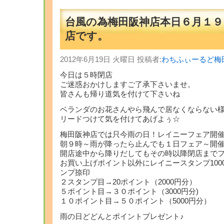
台風の為梅田阪神店本日６月１９
店です。
2012年6月19日 火曜日 投稿者:
わちふぃーるど梅
今日は５時閉店
ご迷惑おかけしますご了承下さいませ。
皆さんも帰り道気を付けて下さいね
ベランダのお花さんやら飛んで居なくならない
リードつけて気を付けてあげよぅ☆
梅田阪神店では只今雨の日！レイニーフェア開催中(
朝９時～雨が降ったら止んでも１日フェア～開
開店途中から降りだしてもその時以降閉店までフ
お買い上げポイント以外にレイニースタンプ100
ンプ捺印
２スタンプ目→20ポイント（2000円分）
５ポイント目→３０ポイント（3000円分)
１０ポイント目→５０ポイント（5000円分）
雨の日どどんとポイントプレゼント♪