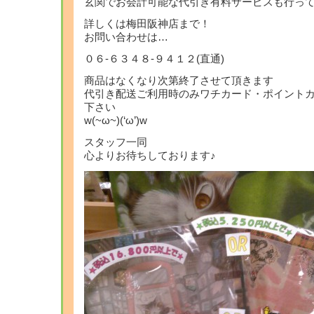
玄関でお会計可能な代引き有料サービスも行っ
詳しくは梅田阪神店まで！
お問い合わせは…
０６-６３４８-９４１２(直通)
商品はなくなり次第終了させて頂きます
代引き配送ご利用時のみワチカード・ポイント
下さい
w(~ω~)(‘ω’)w
スタッフ一同
心よりお待ちしております♪