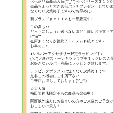
べべ商品新商品入荷(*^_^*)べべシリーズ３１
売品ちょっと大きめ缶バッチプレゼントしていま
なくなり次第終了ですのでお早めに♪
新ブランドｐｅｌｌｅも一部販売中♪
この夏も♪♪
どっちにしようか選べないほど可愛いお役立ち
(*^m^*)
在庫無くなり次第終了アイテムも続々です♪
お早めに♪
●シルバーアクセサリー限定ラッピング中♪
(^o^)／新作ストーンキラキラプチネックレス入荷
お好きなシルバー商品にラッピング致します。
ラッピングボックスは無くなり次第終了です
是非この機会にご来店下さい
ご来店お待ちしております(*^_^*)
☆大人気
梅田阪神店限定革もの商品も発売中！
関西以外遠方にお住まいの方やご来店のご予定
おこまりの貴方！