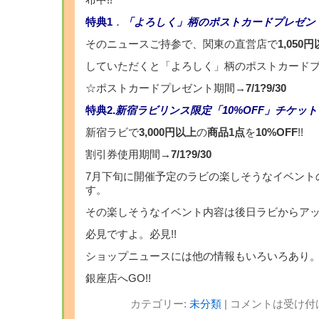
布中!!
特典1
．
「
よろしく」柄のポストカードプレゼント
そのニュースご持参で、関東の直営店で
1,050
していただくと「よろしく」柄のポストカード
☆ポストカードプレゼント期間
→7/1?9/30
特典2.
新宿ラビリンス限定「10%OFF」チケット
新宿ラビで
3,000円以上
の
商品1点
を
10%OFF
!!
割引券使用期間
→7/1?9/30
7月下旬に開催予定のラビの楽しそうなイベント
す。
その楽しそうなイベント内容は後日ラビからア
必見ですよ。必見!!
ショップニュースには他の情報もいろいろあり
銀座店へGO!!
カテゴリー:
未分類
|
コメントは受け付