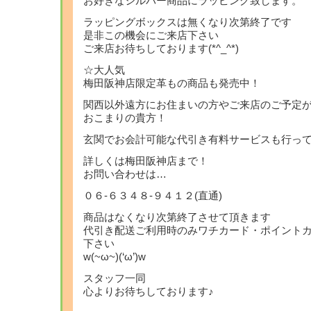
お好きなシルバー商品にラッピング致します。
ラッピングボックスは無くなり次第終了です
是非この機会にご来店下さい
ご来店お待ちしております(*^_^*)
☆大人気
梅田阪神店限定革もの商品も発売中！
関西以外遠方にお住まいの方やご来店のご予定
おこまりの貴方！
玄関でお会計可能な代引き有料サービスも行っ
詳しくは梅田阪神店まで！
お問い合わせは…
０６-６３４８-９４１２(直通)
商品はなくなり次第終了させて頂きます
代引き配送ご利用時のみワチカード・ポイント
下さい
w(~ω~)(‘ω’)w
スタッフ一同
心よりお待ちしております♪