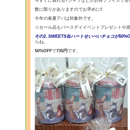
今すぐに着れるTシャツなどがお得プライスで登
数に限りがありますのでお早めに!!
今年の春夏アパは対象外です。
☆セール品もバースデイイベントプレゼントや原
その2.
SWEETS缶ハートせいべいチョコが50%
らね。
50%OFF
で
735円
です。