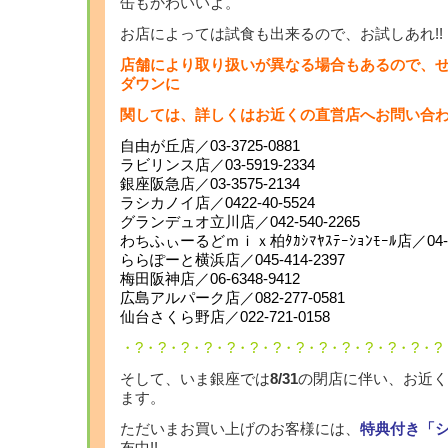
缶もかわいいよ。
お店によっては試食も出来るので、お試しあれ!!
店舗により取り扱いが異なる場合もあるので、
ダウンに
関しては、
詳しくはお近くの直営店へお問い合
自由が丘店／03-3725-0881
ラビリンス店／03-5919-2334
銀座阪急店／03-3575-2134
ラシカノイ店／0422-40-5524
グランデュオ立川店／042-540-2265
わちふぃーるどｍｉｘ柏ﾀｶｼﾏﾔｽﾃｰｼｮﾝﾓｰﾙ店／04-71
ららぽーと横浜店／045-414-2397
梅田阪神店／06-6348-9412
広島アルパーク店／082-277-0581
仙台さくら野店／022-721-0158
・?・?・?・?・?・?・?・?・?・?・?・?・?・?
そして、いま銀座では
8/31
の閉店に伴い、お近く
ます。
ただいまお買い上げのお客様には、
特典付き「