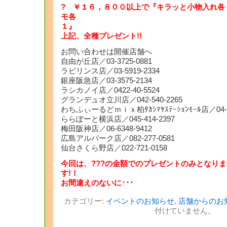
? ￥１６，８００以上で『キラッと小物入れ各
モ各
上記、全種プレゼント!!
お問い合わせは開催店舗へ
自由が丘店／03-3725-0881
ラビリンス店／03-5919-2334
銀座阪急店／03-3575-2134
ラシカノイ店／0422-40-5524
グランデュオ立川店／042-540-2265
わちふぃーるどｍｉｘ柏ﾀｶｼﾏﾔｽﾃｰｼｮﾝﾓｰﾙ店／04-71
ららぽーと横浜店／045-414-2397
梅田阪神店／06-6348-9412
広島アルパーク店／082-277-0581
仙台さくら野店／022-721-0158
今回は、???の金額でのプレゼントのみとなりま
す
お間違えのないに･･･
カテゴリー:
イベントのお知らせ
,
店舗からのお
付けていません。