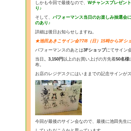
しかも今回で最後なので、
Wチャンスプレゼント
り♪
そして、
パフォーマンス当日のお楽しみ抽選会に
のあり♪
詳細は後日お知らせしますね。
★池田あきこサイン会?7/8（日）15時から3Fシ
パフォーマンスのあとは
3Fショップ
にてサイン
当日
、3,150円
以上のお買い上げの方先着
50名様
布。
お店のレジデスクにはいままでの記念サインが
今回が最後のサイン会なので、最後に池田先生に
していただこうかと思っています。