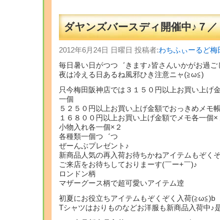
ダヤンズバースディ開催中♪７／
2012年6月24日 日曜日 投稿者:
わちふぃーるど梅
毎日暑い日がつつ゛きます♪皆さんいかがお過ごしでし
夜は冷える日あるね風邪ひき注意ニャ(≧ω≦)
只今梅田阪神店では３１５０円以上お買い上げ
一個
５２５０円以上お買い上げ金額でおっきめメモ
１６８００円以上お買い上げ金額でメモ各一個×
小物入れ各一個×２
各種類一個つ゛つ
ぜーんぶプレゼント♪
新商品人気の再入荷お待ちかねアイテムもぞく
ご来店をお待ちしておりまーす(￣ー+￣)♪
ロンドン柄
マザーグース柄で超可愛いアイテム逹
初夏にお役立ちアイテムもぞくぞく入荷(≧ω≦)b
Tシャツはおりものなどお洋服も新商品入荷中♪