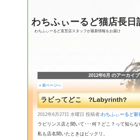
わちふぃーるど猫店長日
わちふぃーるど直営店スタッフが最新情報をお届け
2012年6月 のアーカイブ
« 前ページへ
ラビってどこ ?Labyrinth?
2012年6月27日 水曜日 投稿者:
わちふぃーるど新
ラビリンス店と聞いて･･･何？どこ？って知ら
私も店名聞いたときはビックリ。