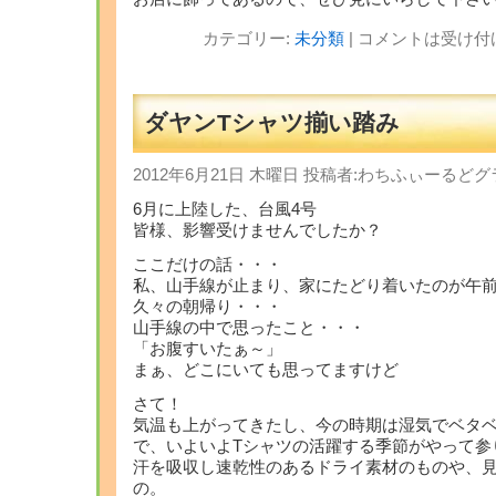
カテゴリー:
未分類
|
コメントは受け付
ダヤンTシャツ揃い踏み
2012年6月21日 木曜日 投稿者:わちふぃーる
6月に上陸した、台風4号
皆様、影響受けませんでしたか？
ここだけの話・・・
私、山手線が止まり、家にたどり着いたのが午前
久々の朝帰り・・・
山手線の中で思ったこと・・・
「お腹すいたぁ～」
まぁ、どこにいても思ってますけど
さて！
気温も上がってきたし、今の時期は湿気でベタ
で、いよいよTシャツの活躍する季節がやって参
汗を吸収し速乾性のあるドライ素材のものや、
の。