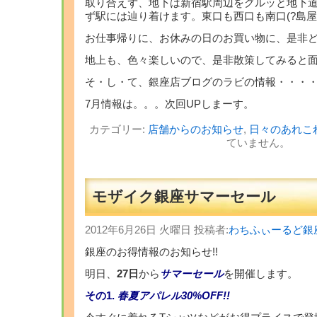
取り合えず、地下は新宿駅周辺をグルッと地下
ず駅には辿り着けます。東口も西口も南口(?島屋
お仕事帰りに、お休みの日のお買い物に、是非
地上も、色々楽しいので、是非散策してみると面
そ・し・て、銀座店ブログのラビの情報・・・
7月情報は。。。次回UPしまーす。
カテゴリー:
店舗からのお知らせ
,
日々のあれこ
ていません。
モザイク銀座サマーセール
2012年6月26日 火曜日 投稿者:
わちふぃーるど銀
銀座のお得情報のお知らせ!!
明日、
27日
から
サマーセール
を開催します。
その1.
春夏アパレル30%OFF!!