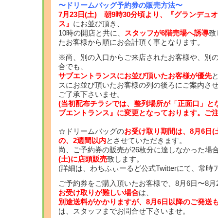
〜ドリームバッグ予約券の販売方法〜
7月23日(土) 朝9時30分頃より、『グランデ
ス』
にお並び頂き、
10時の開店と共に、
スタッフが6階売場へ誘導
致
たお客様から順にお会計頂く事となります。
※尚、別の入口からご来店されたお客様や、別
合でも、
サブエントランスにお並び頂いたお客様が優先
スにお並び頂いたお客様の列の後ろにご案内さ
ご了承下さいませ。
(当初配布チラシでは、整列場所が「正面口」と
ブエントランス』に変更となっております。ご注
☆ドリームバッグの
お受け取り期間は、8月6日(土
の、2週間以内
とさせていただきます。
尚、ご予約券の販売が26枚分に達しなかった場
(土)に店頭販売
致します。
(詳細は、わちふぃーるど公式Twitterにて、常
ご予約券をご購入頂いたお客様で、8月6日〜8月
お受け取りが難しい場合
は、
別途送料がかかりますが、8月6日以降のご発送
は、スタッフまでお問合せ下さいませ。