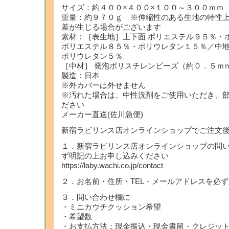
サイズ：約４００×４００×１００～３００ｍｍ
重量：約９７０ｇ ※伸縮性のある生地の特性
差が生じる場合がございます
素材：［表生地］上下面 ポリエステル９５％・
ポリエステル８５％・ポリウレタン１５％／中地
ポリウレタン５％
［中材］ 発泡ポリスチレンビーズ（約０．５ｍ
製造：日本
※外カバーは外せません
※汚れた場合は、中性洗剤をご使用いただき、
ださい
メーカー直送(佐川急便)
新宿ラビリンス店オンラインショップでご注文
１．新宿ラビリンス店オンラインショップの問
ず明記の上お申し込みください
https://laby.wachi.co.jp/contact
２．お名前・住所・TEL・メールアドレスを必
３．問い合わせ欄に
・ミニカウチクッション希望
・希望数
・お支払方法：現金振込・現金書留・クレジット