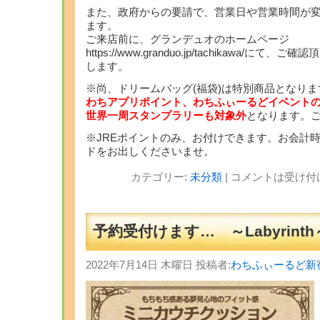
また、政府からの要請で、営業日や営業時間が
ます。
ご来店前に、グランデュオのホームページ
https://www.granduo.jp/tachikawa/に
します。
※尚、ドリームバッグ(福袋)は特別商品となりま
わちアプリポイント、わちふぃーるどイベント
世界一周スタンプラリーも対象外
となります。ご
※JREポイントのみ、お付けできます。お会計時
ドをお出しくださいませ。
カテゴリー:
未分類
|
コメントは受け付
予約受付けます… ～Labyrinth
2022年7月14日 木曜日 投稿者:
わちふぃーるど新