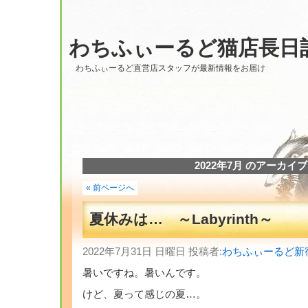
わちふぃーるど猫店長日
わちふぃーるど直営店スタッフが最新情報をお届け
2022年7月 のアーカイブ
« 前ページへ
夏休みは… ～Labyrinth～
2022年7月31日 日曜日 投稿者:
わちふぃーるど新
暑いですね。暑いんです。
けど、夏って感じの夏…。