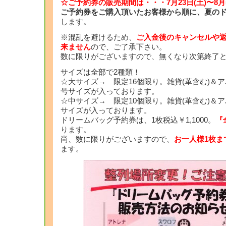
☆ご予約券の販売期間は・・・7月23日(土)〜8
ご予約券をご購入頂いたお客様から順に、夏の
します。
※混乱を避けるため、
ご入金後のキャンセルや返
来ません
ので、ご了承下さい。
数に限りがございますので、無くなり次第終了
サイズは全部で2種類！
☆大サイズ→ 限定16個限り。雑貨(革含む)＆アパ
号サイズが入っております。
☆中サイズ→ 限定10個限り。雑貨(革含む)＆アパ
サイズが入っております。
ドリームバッグ予約券は、1枚税込￥1,1000。
『
ります。
尚、数に限りがございますので、
お一人様1枚ま
ます。