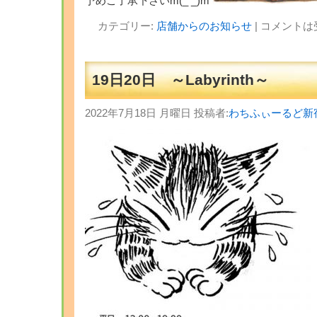
予めご了承下さいm(_ _)m
カテゴリー:
店舗からのお知らせ
|
コメントは
19日20日 ～Labyrinth～
2022年7月18日 月曜日 投稿者:
わちふぃーるど新