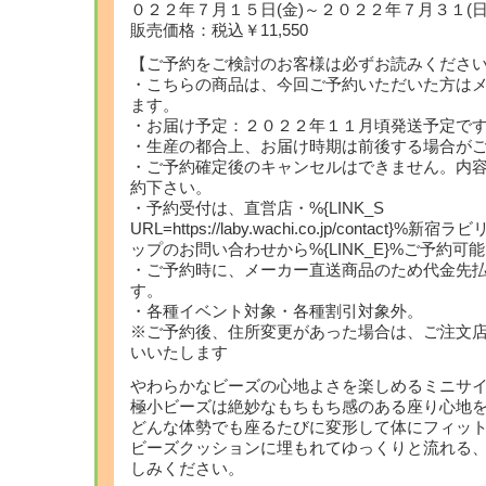
０２２年７月１５日(金)～２０２２年７月３１(日
販売価格：税込￥11,550
【ご予約をご検討のお客様は必ずお読みくださ
・こちらの商品は、今回ご予約いただいた方は
ます。
・お届け予定：２０２２年１１月頃発送予定で
・生産の都合上、お届け時期は前後する場合が
・ご予約確定後のキャンセルはできません。内
約下さい。
・予約受付は、直営店・%{LINK_S
URL=https://laby.wachi.co.jp/contact
ップのお問い合わせから%{LINK_E}%ご予約可
・ご予約時に、メーカー直送商品のため代金先
す。
・各種イベント対象・各種割引対象外。
※ご予約後、住所変更があった場合は、ご注文
いいたします
やわらかなビーズの心地よさを楽しめるミニサ
極小ビーズは絶妙なもちもち感のある座り心地
どんな体勢でも座るたびに変形して体にフィッ
ビーズクッションに埋もれてゆっくりと流れる
しみください。