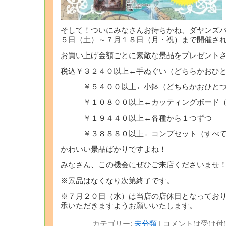
そして！ついにみなさんお待ちかね、ダヤンズ
５日（土）～７月１８日（月・祝）まで開催さ
お買い上げ金額ごとに素敵な景品をプレゼントさ
税込￥３２４０以上←手ぬぐい（どちらかおひ
￥５４００以上←小鉢（どちらかおひとつ
￥１０８００以上←カッティングボード（
￥１９４４０以上←各種から１つずつ
￥３８８８０以上←コンプセット（すべて
かわいい景品ばかりですよね！
みなさん、この機会にぜひご来店くださいませ
※景品はなくなり次第終了です。
※７月２０日（水）は当店の店休日となってお
承いただきますようお願いいたします。
カテゴリー:
未分類
|
コメントは受け付