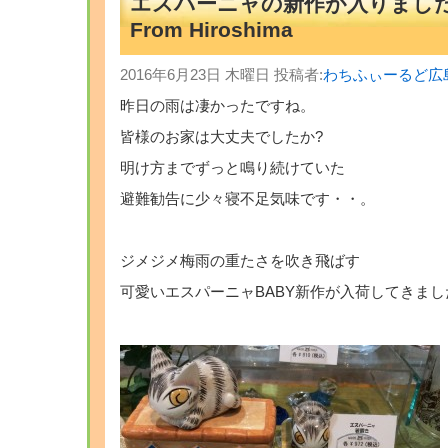
エスパーニャの新作が入りまし
From Hiroshima
2016年6月23日 木曜日 投稿者:
わちふぃーるど広
昨日の雨は凄かったですね。
皆様のお家は大丈夫でしたか?
明け方までずっと鳴り続けていた
避難勧告に少々寝不足気味です・・。
ジメジメ梅雨の重たさを吹き飛ばす
可愛いエスパーニャBABY新作が入荷してきまし