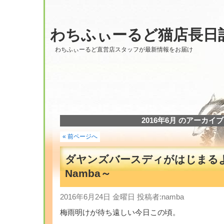
わちふぃーるど猫店長日
わちふぃーるど直営店スタッフが最新情報をお届け
2016年6月 のアーカイブ
« 前ページへ
ダヤンズバースディがはじまる
Namba～
2016年6月24日 金曜日 投稿者:namba
梅雨明けが待ち遠しい今日この頃。