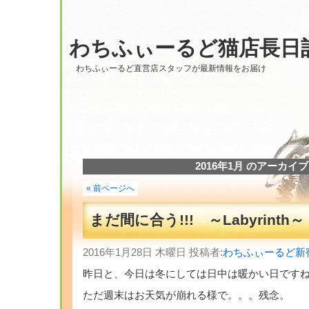
わちふぃーるど猫店長日
わちふぃーるど直営店スタッフが最新情報をお届け
2016年1月 のアーカイブ
« 前ページへ
まだ間に合う!!! ～Labyrinth～
2016年1月28日 木曜日 投稿者:
わちふぃーるど新
昨日と、今日は冬にしては日中は暖かい日です
ただ週末はお天気が崩れる様で。。。残念。