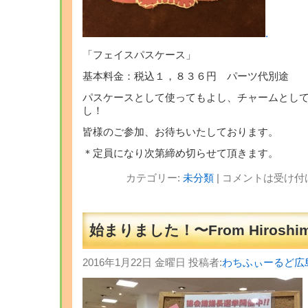
.
「フェイスパスケース」
基本料金：税込１，８３６円 パーツ代別途
パスケースとして使ってもよし、チャームとし
し！
皆様のご参加、お待ちいたしております。
＊定員になり次第締め切らせて頂きます。
カテゴリー:
未分類
|
コメントは受け付
始まりました！〜From Hiroshi
2016年1月22日 金曜日 投稿者:
わちふぃーるど広