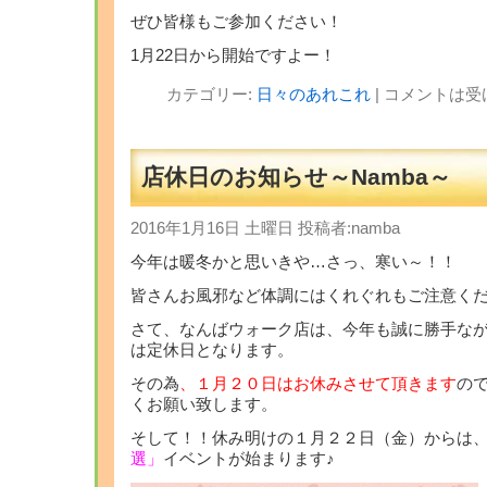
ぜひ皆様もご参加ください！
1月22日から開始ですよー！
カテゴリー:
日々のあれこれ
|
コメントは受
店休日のお知らせ～Namba～
2016年1月16日 土曜日 投稿者:namba
今年は暖冬かと思いきや…さっ、寒い～！！
皆さんお風邪など体調にはくれぐれもご注意く
さて、なんばウォーク店は、今年も誠に勝手な
は定休日となります。
その為
、１月２０日はお休みさせて頂きます
の
くお願い致します。
そして！！休み明けの１月２２日（金）からは
選」
イベントが始まります♪