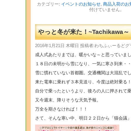
カテゴリー:
イベントのお知らせ
,
商品入荷のお
付けていません。
やっと冬が来た！~Tachikawa～
2016年1月21日 木曜日 投稿者:わちふぃーる
成人式あたりまでは、暖かいな～と思っていま
１８日の未明から雪になり、一気に寒さ到来・
雪に慣れていない首都圏。交通機関は大混乱で
来た電車に乗れず３本見送り、今度は絶対乗る
自分で乗ったというより、後ろの人に押されて
又今週末、降りそうな天気予報。
万全を期さなければ！！！
さて、そんな寒い中、明日２２日から「猫会議