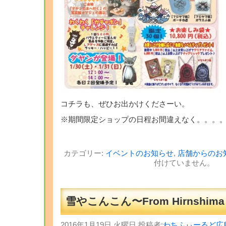
コチラも、ぜひお出かけくださーい。
※期間限定ショップの日程お間違えなく。。。
カテゴリー:
イベントのお知らせ
,
店舗からのお
付けていません。
雪やこんこん〜From Hirnshima
2016年1月19日 火曜日 投稿者:
わちふぃーるど広