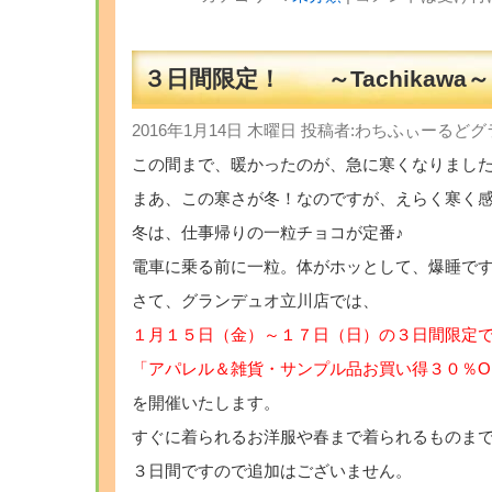
３日間限定！ ～Tachikawa～
2016年1月14日 木曜日 投稿者:わちふぃーる
この間まで、暖かったのが、急に寒くなりまし
まあ、この寒さが冬！なのですが、えらく寒く
冬は、仕事帰りの一粒チョコが定番♪
電車に乗る前に一粒。体がホッとして、爆睡で
さて、グランデュオ立川店では、
１月１５日（金）～１７日（日）の３日間限定
「アパレル＆雑貨・サンプル品お買い得３０％OF
を開催いたします。
すぐに着られるお洋服や春まで着られるものま
３日間ですので追加はございません。