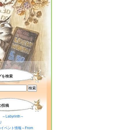
グを検索
の投稿
～Labyrinth～
り
のイベント情報～From