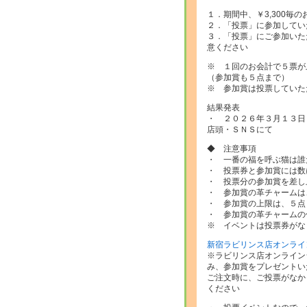
１．期間中、￥3,300毎
２．「投票」に参加してい
３．「投票」にご参加いた
意ください
※ １回のお会計で５票が
（参加賞も５点まで）
※ 参加賞は投票していた
結果発表
・ ２０２６年３月１３日
店頭・ＳＮＳにて
◆ 注意事項
・ 一番の福を呼ぶ猫は誰
・ 投票券と参加賞には数
・ 投票分の参加賞を差し
・ 参加賞の革チャームは
・ 参加賞の上限は、５点
・ 参加賞の革チャームの
※ イベントは投票券がな
新宿ラビリンス店オンライ
※ラビリンス店オンライン
み、参加賞をプレゼントい
ご注文時に、ご投票がなか
ください