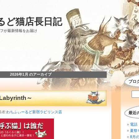
るど猫店長日記
ッフが最新情報をお届け
2026年1月 のアーカイブ
ブロ
byrinth～
稿者:
わちふぃーるど新宿ラビリンス店
最近
電話 
夏祭
8月