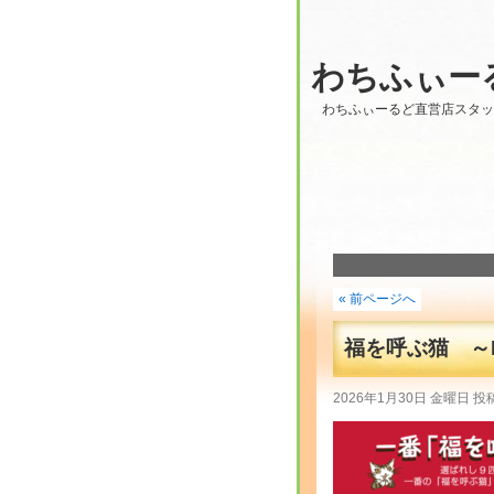
わちふぃー
わちふぃーるど直営店スタ
« 前ページへ
福を呼ぶ猫 ～La
2026年1月30日 金曜日 投