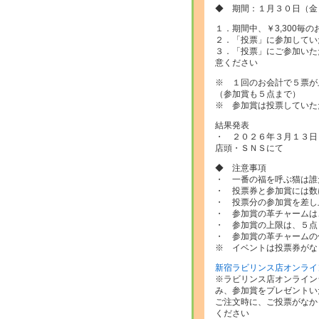
◆ 期間：１月３０日（金
１．期間中、￥3,300毎
２．「投票」に参加してい
３．「投票」にご参加いた
意ください
※ １回のお会計で５票が
（参加賞も５点まで）
※ 参加賞は投票していた
結果発表
・ ２０２６年３月１３日
店頭・ＳＮＳにて
◆ 注意事項
・ 一番の福を呼ぶ猫は誰
・ 投票券と参加賞には数
・ 投票分の参加賞を差し
・ 参加賞の革チャームは
・ 参加賞の上限は、５点
・ 参加賞の革チャームの
※ イベントは投票券がな
新宿ラビリンス店オンライ
※ラビリンス店オンライン
み、参加賞をプレゼントい
ご注文時に、ご投票がなか
ください