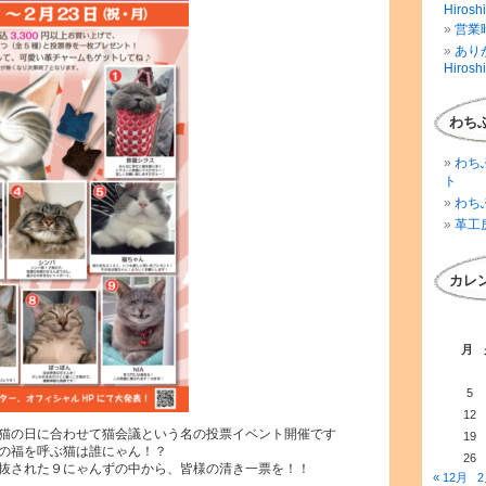
Hirosh
営業時
ありが
Hirosh
わち
わち
ト
わち
革工
カレ
月
5
12
猫の日に合わせて猫会議という名の投票イベント開催です
19
の福を呼ぶ猫は誰にゃん！？
26
抜された９にゃんずの中から、皆様の清き一票を！！
« 12月
2