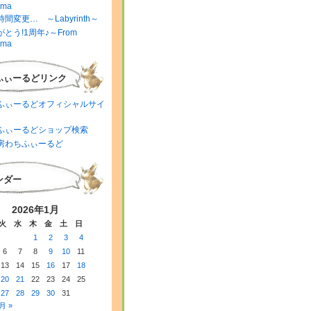
ima
間変更… ～Labyrinth～
とう!1周年♪～From
ima
ふぃーるどリンク
ふぃーるどオフィシャルサイ
ふぃーるどショップ検索
房わちふぃーるど
ンダー
2026年1月
火
水
木
金
土
日
1
2
3
4
6
7
8
9
10
11
13
14
15
16
17
18
20
21
22
23
24
25
27
28
29
30
31
月 »