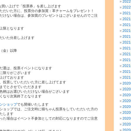
202
のお買い上げで「投票券」を差し上げます
202
ただいた方に、投票分の参加賞：革チャームをプレゼント！
202
だけない場合は、参加賞のプレゼントはございませんのでご注
202
202
上限となります
202
202
だいた分差し上げます
202
202
（金）以降
202
202
202
だ選は、投票イベントになります
202
に限りがございます
上げております
202
、投票していただいた方に差し上げてます
202
までとさせていただきます
202
色柄はお選びいただけない場合がございます
202
くなり次第終了となります
202
ンショップ
でも開催いたします
202
ショップでは、ご注文時に猫ちゃん投票をしていただいた方の
202
たします
った場合はイベント不参加としての対応になりますのでご注意
202
202
202