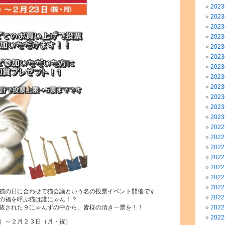
202
202
202
202
202
202
202
202
202
202
202
202
202
202
202
202
202
202
202
猫の日に合わせて猫会議という名の投票イベント開催です
202
の福を呼ぶ猫は誰にゃん！？
抜された９にゃんずの中から、皆様の清き一票を！！
202
202
）～２月２３日（月・祝）