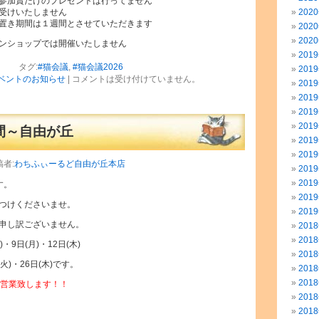
参加賞だけのプレゼントは行ってません
受けいたしません
202
置き期間は１週間とさせていただきます
202
202
ンショップでは開催いたしません
201
タグ:
#猫会議
,
#猫会議2026
201
ベントのお知らせ
|
コメントは受け付けていません。
201
201
201
201
間～自由が丘
201
201
稿者:
わちふぃーるど自由が丘本店
201
201
す。
201
つけくださいませ。
201
申し訳ございません。
201
201
・9日(月)・12日(木)
201
(火)・26日(木)です。
201
201
為営業致します！！
201
201