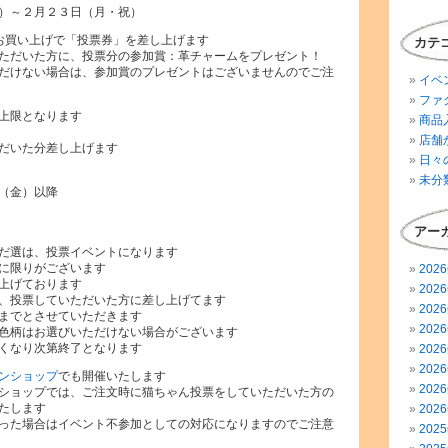
）～２月２３日（月・祝）
のお買い上げで「投票券」を差し上げます
カテ
ただいた方に、投票分の参加賞：革チャームをプレゼント！
だけない場合は、参加賞のプレゼントはございませんのでご注
イベ
ファ
上限となります
商品
店舗
だいた分差し上げます
日々
未分
（金）以降
アー
だ選は、投票イベントになります
に限りがございます
202
上げております
202
、投票していただいた方に差し上げてます
202
までとさせていただきます
202
色柄はお選びいただけない場合がございます
くなり次第終了となります
202
202
ンショップ
でも開催いたします
202
ショップでは、ご注文時に猫ちゃん投票をしていただいた方の
たします
202
った場合はイベント不参加としての対応になりますのでご注意
202