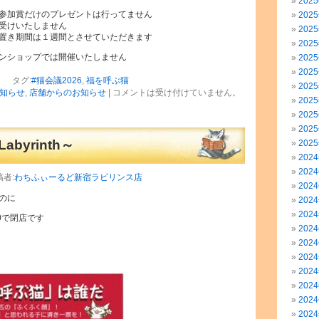
202
参加賞だけのプレゼントは行ってません
202
受けいたしません
202
置き期間は１週間とさせていただきます
202
ンショップでは開催いたしません
202
202
タグ:
#猫会議2026
,
福を呼ぶ猫
202
知らせ
,
店舗からのお知らせ
|
コメントは受け付けていません。
202
202
202
byrinth～
202
202
202
稿者:
わちふぃーるど新宿ラビリンス店
202
のに
202
202
00で閉店です
202
202
202
202
202
202
202