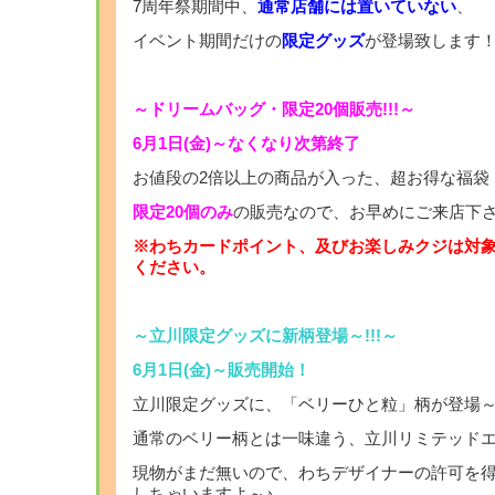
7周年祭期間中、
通常店舗には置いていない
、
イベント期間だけの
限定グッズ
が登場致します
～ドリームバッグ・限定20個販売!!!～
6月1日(金)～なくなり次第終了
お値段の2倍以上の商品が入った、超お得な福袋
限定20個のみ
の販売なので、お早めにご来店下さ
※わちカードポイント、及びお楽しみクジは対
ください。
～立川限定グッズに新柄登場～!!!～
6月1日(金)～販売開始！
立川限定グッズに、「ベリーひと粒」柄が登場～!
通常のベリー柄とは一味違う、立川リミテッドエデ
現物がまだ無いので、わちデザイナーの許可を
しちゃいますよ～♪