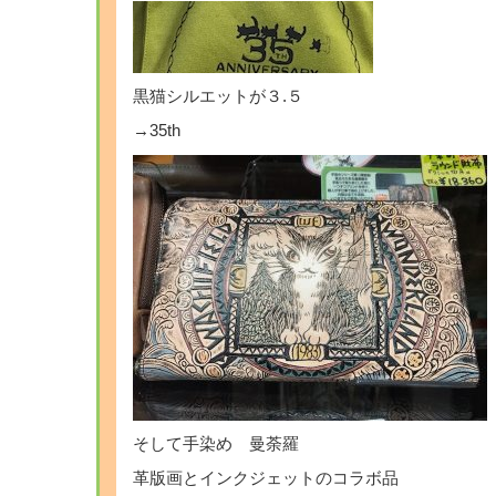
黒猫シルエットが３.５
→35th
そして手染め 曼荼羅
革版画とインクジェットのコラボ品