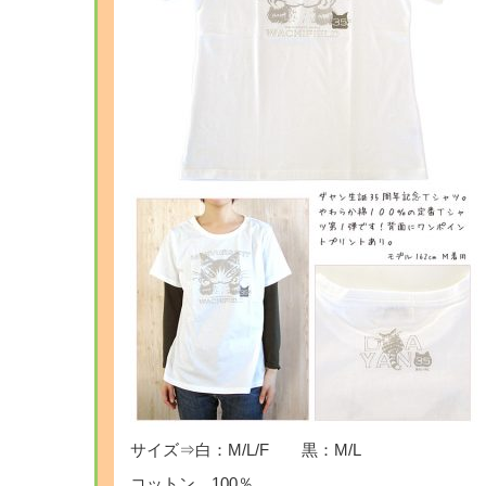
サイズ⇒白：M/L/F 黒：M/L
コットン 100％