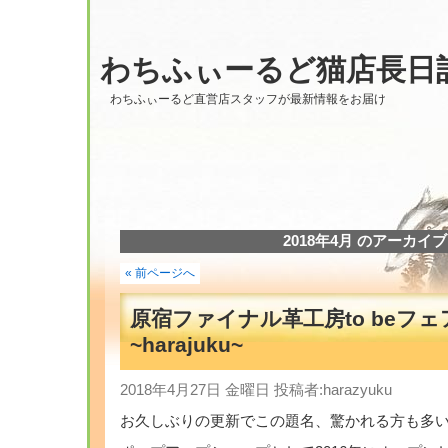
わちふぃーるど猫店長日
わちふぃーるど直営店スタッフが最新情報をお届け
2018年4月 のアーカイブ
« 前ページへ
原宿ファイナル革工房to beフェ
~harajuku~
2018年4月27日 金曜日 投稿者:harazyuku
お久しぶりの更新でこの題名、驚かれる方も多