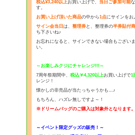
税込¥3,240以上
お買い上げで、
当日ご参加可能
す。
お買い上げ頂いた商品
の中から
1点
にサインをお
サイン会当日
は、
整理券
と、整理券の
半券貼付
ち下さいね♪
お忘れになると、サインできない場合もござい
い。
～お楽しみクジにチャレンジ!!!～
7周年祭期間中、
税込￥4,320以上
お買い上げで
1
レンジ！
懐かしの非売品が当たっちゃうかも…♪
もちろん、ハズレ無しですよ～！
※ドリームバッグのご購入は対象外となります
～イベント限定グッズの販売！～