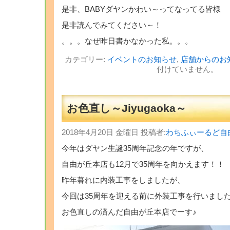
是非、BABYダヤンかわい～ってなってる皆様
是非読んでみてください～！
。。。なぜ昨日書かなかった私。。。
カテゴリー:
イベントのお知らせ
,
店舗からのお
付けていません。
お色直し～Jiyugaoka～
2018年4月20日 金曜日 投稿者:
わちふぃーるど自
今年はダヤン生誕35周年記念の年ですが、
自由が丘本店も12月で35周年を向かえます！！
昨年暮れに内装工事をしましたが、
今回は35周年を迎える前に外装工事を行いまし
お色直しの済んだ自由が丘本店でーす♪