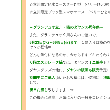
☆立川限定給水コースター丸型 (ベリーひと粒) 
☆立川限定ブック型スマホケース (ベリーひと粒)
～グランデュオ立川・猫のダヤン35周年祭～
また、グランデュオ立川さんのご協力で、
5月23日(水)～6月5日(火)まで
、１階入り口横の
ヤンが登場!!!
どんな飾付になるのか、今からドキドキわくわく
６階エスカレータ脇
では、ダヤンの
ミニ催事
も
ダヤングッズの他に、
ダヤンの版画も販売
予定♪
期間中にご購入
頂いたお客様には、特別に、
池
して、
後日お渡し
致しますよ～☆
この機会に是非、お気に入りの一枚をコレクショ