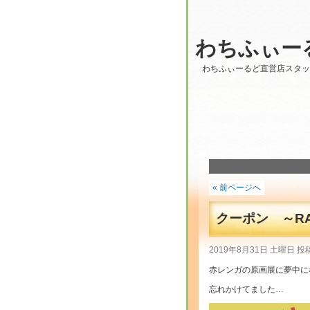
わちふぃー
わちふぃーるど直営店スタ
« 前ページへ
クーポン ～RAS
2019年8月31日 土曜日 投
赤レンガの原画展に夢中に
忘れかけてました…