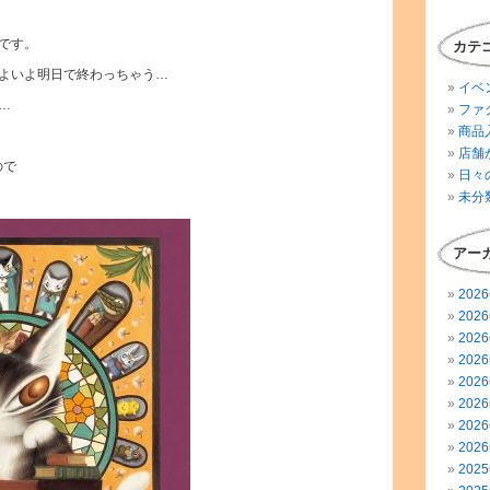
スです。
カテ
よいよ明日で終わっちゃう…
イベ
…
ファ
商品
店舗
ので
日々
未分
アー
202
202
202
202
202
202
202
202
202