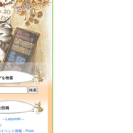
グを検索
の投稿
～Labyrinth～
り
のイベント情報～From