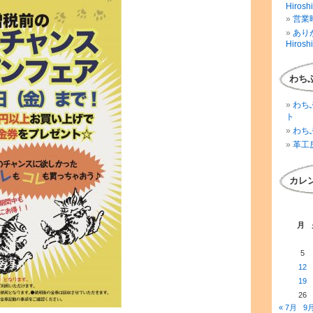
Hirosh
営業時
ありが
Hirosh
わち
わち
ト
わち
革工
カレ
月
5
12
19
26
« 7月
9月