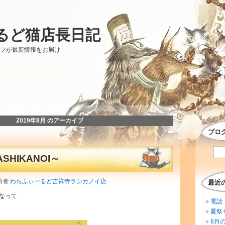
るど猫店長日記
ッフが最新情報をお届け
2019年8月 のアーカイブ
ブロ
HIKANOI～
稿者:
わちふぃーるど吉祥寺ラシカノイ店
最近
なって
電話 
夏祭
8月