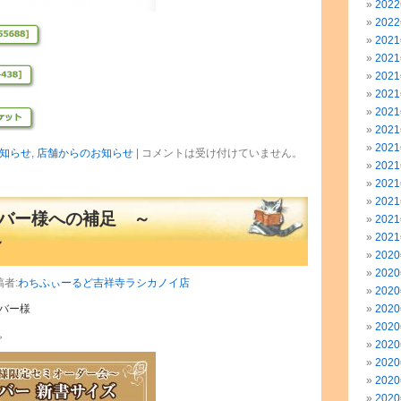
202
202
202
202
202
202
202
202
202
知らせ
,
店舗からのお知らせ
|
コメントは受け付けていません。
202
202
202
バー様への補足 ～
202
202
～
202
202
稿者:
わちふぃーるど吉祥寺ラシカノイ店
202
バー様
202
202
。
202
202
202
202