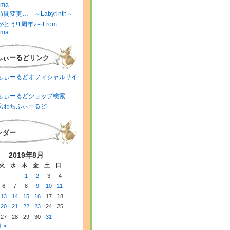
ima
間変更… ～Labyrinth～
とう!1周年♪～From
ima
ふぃーるどリンク
ふぃーるどオフィシャルサイ
ふぃーるどショップ検索
房わちふぃーるど
ンダー
2019年8月
火
水
木
金
土
日
1
2
3
4
6
7
8
9
10
11
13
14
15
16
17
18
20
21
22
23
24
25
27
28
29
30
31
 »