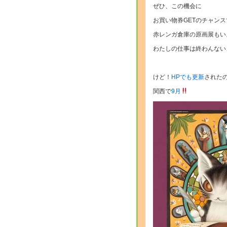
ぜひ、この機会に
お買い物券GETのチャン
赤レンガ倉庫の原画展もい
わたしの仕事は終わんない
けど！
HPでも更新
された
関西で
9月