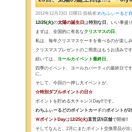
2012年12月23日 日曜日 投稿者:
わちふぃーるど
12/25(火)
の
太陽の誕生日
は
特別な日
。いい事盛り
まずは、全国的に有名な
クリスマスの日
。
私は、毎年クリスマスケーキを食べるのが楽しみ
クリスマスプレゼントのご用意はもうお済みで
続いては、
ヨールカイベント最終日
。
四季のイベント、ヨールカパーティの最終日で
に。
そして、今回の一押し大イベントが、
☆特別ダブルポイントの日☆
ポイントを貯める大チャンスDay!!です。
わちふぃーるどのポイントカード
の
ポイントが2倍
ＷポイントDay
は
12/25(火)
直営店9店舗
で開催!!
そしてなんと、2月にまたポイント交換景品が出