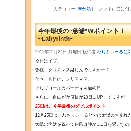
カテゴリー:
未分類
|
コメントは受け付
今年最後の“急遽”Wポイント
~Labyrinth~
2012年12月24日 月曜日 投稿者:
わちふぃーるど
今日はイブ。
皆様、クリスマス楽しんでますかー？
そう、明日は、クリスマス。
そしてヨールカパーティも最終日。
さらに、自由が丘店長が23日にUPしてますが
25日は、今年最後のダブルポイント
。
12月25日は、わちふぃーるどでは太陽の生まれ
太陽の復活を祝って住民は静かに1日を過ごすの