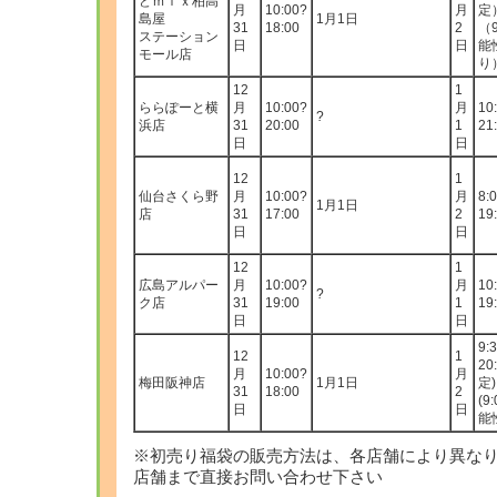
どｍｉｘ柏高
月
10:00?
月
定
島屋
1月1日
31
18:00
2
（9
ステーション
日
日
能
モール店
り
12
1
ららぽーと横
月
10:00?
月
10
?
浜店
31
20:00
1
21
日
日
12
1
仙台さくら野
月
10:00?
月
8:
1月1日
店
31
17:00
2
19
日
日
12
1
広島アルパー
月
10:00?
月
10
?
ク店
31
19:00
1
19
日
日
9:
12
1
20
月
10:00?
月
梅田阪神店
1月1日
定)
31
18:00
2
(9
日
日
能
※初売り福袋の販売方法は、各店舗により異な
店舗まで直接お問い合わせ下さい