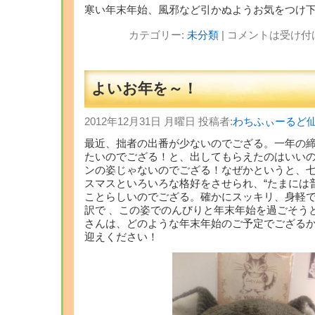
寒い年末年始、風邪など引かぬようお気をつけ
カテゴリー:
未分類
|
コメントは受け付
よいお年を～！
2012年12月31日 月曜日 投稿者:
わちふぃーるど
最近、拙者の出番が少ないのでござる。一年の
たいのでござる！と、出してもらえたのはいい
ンの姿じゃないのでござる！なぜかというと、
スマスといろいろな格好をさせられ、“たまには
ことらしいのでござる。確かにスッキリ、身軽で
訳で 、この姿でのんびりと年末年始を過ごそう
さんは、どのような年末年始のご予定でござる
迎えください！