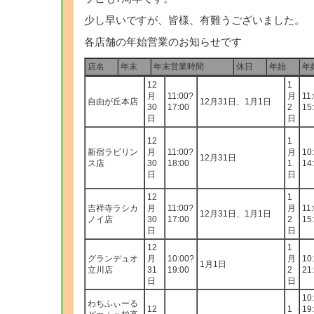
少し早いですが、皆様、有難うございました。
各店舗の年始営業のお知らせです
店名
年末
年末営業時間
休日
年始
年
12
1
月
11:00?
月
11
自由が丘本店
12月31日、1月1日
30
17:00
2
15
日
日
12
1
新宿ラビリン
月
11:00?
月
10
12月31日
ス店
30
18:00
1
14
日
日
12
1
吉祥寺ラシカ
月
11:00?
月
11
12月31日、1月1日
ノイ店
30
17:00
2
15
日
日
12
1
グランデュオ
月
10:00?
月
10
1月1日
立川店
31
19:00
2
21
日
日
10
わちふぃーる
12
1
19