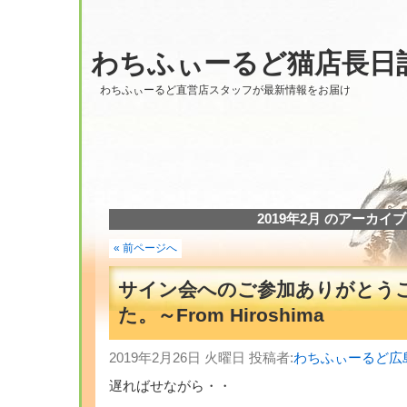
わちふぃーるど猫店長日
わちふぃーるど直営店スタッフが最新情報をお届け
2019年2月 のアーカイブ
« 前ページへ
サイン会へのご参加ありがとう
た。～From Hiroshima
2019年2月26日 火曜日 投稿者:
わちふぃーるど広
遅ればせながら・・