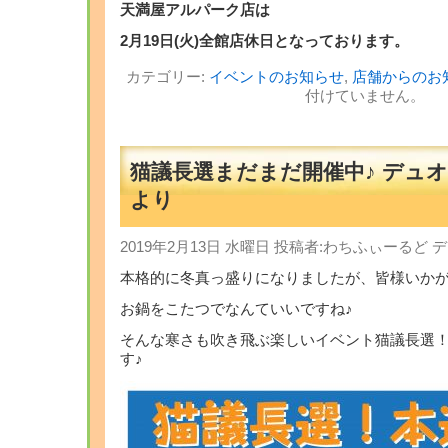
天満屋アルパーク店は
2月19日(火)全館店休日となっております。
カテゴリー:
イベントのお知らせ
,
店舗からのお
付けていません。
猫議長選まだまだ開催中♪ デュ
より
2019年2月13日 水曜日 投稿者:わちふぃーるど
本格的に冬真っ盛りになりましたが、皆様いか
お鍋をこたつでなんていいですね♪
そんな寒さも吹き飛ぶ楽しいイベント猫議長選
す♪