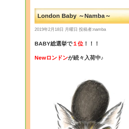
London Baby ～Namba～
2019年2月18日 月曜日 投稿者:namba
BABY総選挙で
１位
！！！
Newロンドン
が続々入荷中♪