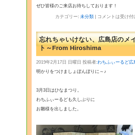
ぜひ皆様のご来店お待ちしております！
カテゴリー:
未分類
|
コメントは受け付
忘れちゃいけない、広島店のメ
ト～From Hiroshima
2019年2月17日 日曜日 投稿者:
わちふぃーるど広
明かりをつけましょぼんぼりに～♪
3月3日はひなまつり。
わちふぃーるども久しぶりに
お雛様を出しました。