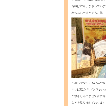
皆様は対策、なさっていま
わちふぃーるどでも、熱中
＊凍らせなくてもひんやり
＊つば広の「UVクロッシ
＊水をしみこませて首に巻
などを取り揃えております