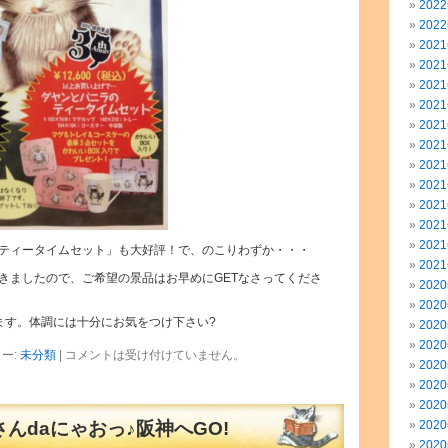
202
202
202
202
202
202
202
202
202
202
202
202
202
ティータイムセット」も大好評！で、のこりわずか・・・
202
きましたので、ご希望の景品はお早めにGETなさってくださ
202
202
ます。体調には十分にお気をつけ下さい?
202
202
ー:
未分類
|
コメントは受け付けていません。
202
202
202
んdaにゃおっ♪阪神へGO!
202
202