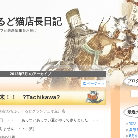
るど猫店長日記
ッフが最新情報をお届け
2013年7月 のアーカイブ
ブロ
次ページへ »
！ ?Tachikawa?
 投稿者:わちふぃーるどグランデュオ立川店
最近
暑日・・・ あっついあっつい夏がやって参りました・・・
電話 
りません・・・（笑）
夏祭
8月
中症の話題。