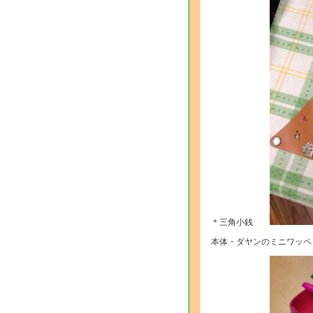
＊三角小銭
本体・ダヤンのミニワッペ