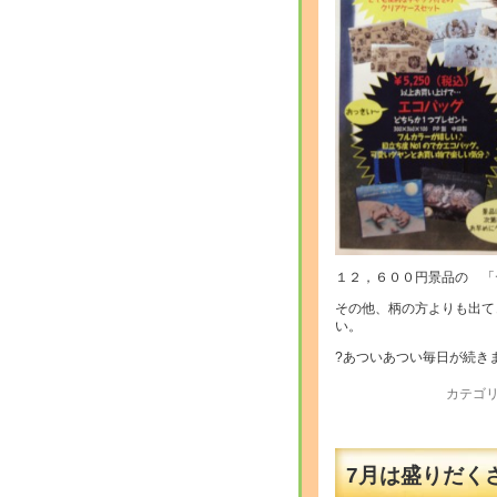
１２，６００円景品の 「
その他、柄の方よりも出て
い。
?あついあつい毎日が続き
カテゴリ
7月は盛りだくさ