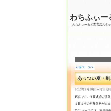
わちふぃー
わちふぃーるど直営店スタ
« 前ページへ
あっつい夏・到来！
2013年7月10日 水曜日
東京でも、４日連続の猛
１日１本の炭酸飲料が止ま
TVニュースでは、連日熱