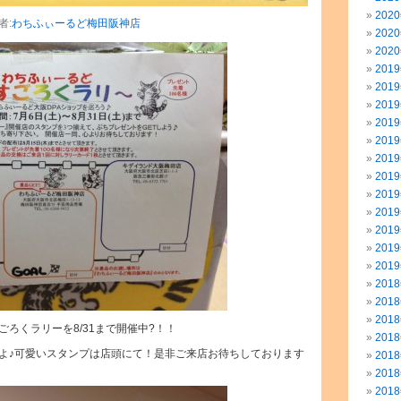
202
者:
わちふぃーるど梅田阪神店
202
202
201
201
201
201
201
201
201
201
201
201
201
201
201
201
201
ろくラリーを8/31まで開催中?！！
201
よ♪可愛いスタンプは店頭にて！是非ご来店お待ちしております
201
201
201