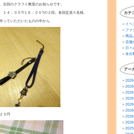
、次回のクラフト教室のお知らせです。
 １４：００?/１６：００?の２回。各回定員５名様。
カテ
作っていただいたものの中から、
イベ
ファ
商品
店舗
日々
未分
アー
202
202
202
202
202
202
２５円
202
202
202