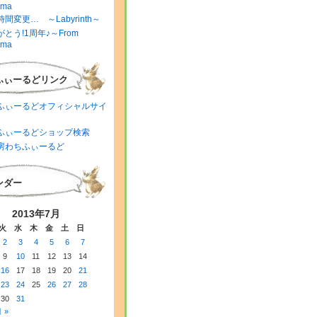
ima
間変更… ～Labyrinth～
とう!1周年♪～From
ima
ふぃーるどリンク
ふぃーるどオフィシャルサイ
ふぃーるどショップ検索
房わちふぃーるど
ンダー
2013年7月
火
水
木
金
土
日
2
3
4
5
6
7
9
10
11
12
13
14
16
17
18
19
20
21
23
24
25
26
27
28
30
31
 »