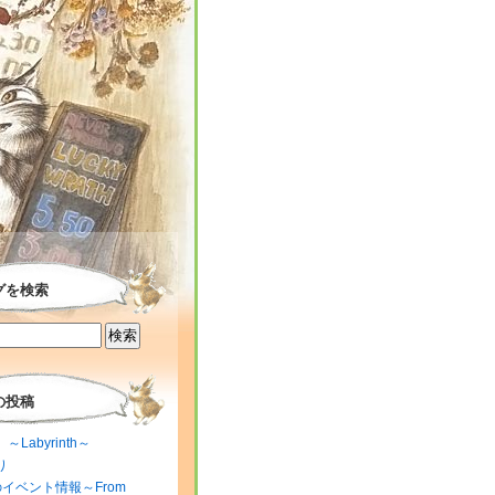
グを検索
の投稿
～Labyrinth～
り
のイベント情報～From