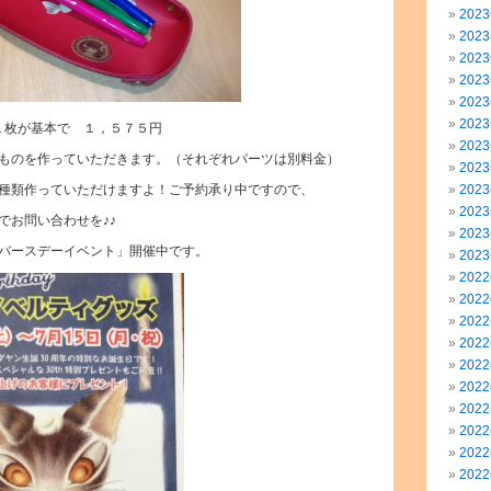
202
202
202
202
202
202
１枚が基本で １，５７５円
202
ものを作っていただきます。（それぞれパーツは別料金）
202
種類作っていただけますよ！ご予約承り中ですので、
202
202
でお問い合わせを♪♪
202
バースデーイベント」開催中です。
202
202
202
202
202
202
202
202
202
202
202