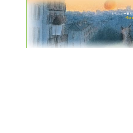
わちふぃーるど猫店
投稿 (