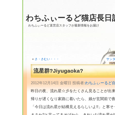
わちふぃーるど猫店長日
わちふぃーるど直営店スタッフが最新情報をお届け
«
さ・さむい・・・
サンタ
流星群?Jiyugaoka?
2012年12月14日 金曜日 投稿者:
わちふぃーるど
昨日の夜、流れ星☆彡をたくさん見ることが出来
帰りが遅くなり家路に着いたら、娘が玄関前で
「今日は流れ星が結構見えるらしいよ!!」と寒
まさか?と言ってるそばから、きれいな流れ星が!