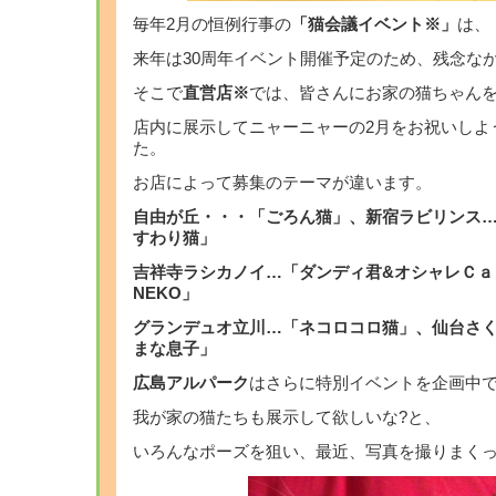
毎年2月の恒例行事の
「猫会議イベント※」
は、
来年は30周年イベント開催予定のため、残念な
そこで
直営店※
では、皆さんにお家の猫ちゃん
店内に展示してニャーニャーの2月をお祝いしよう
た。
お店によって募集のテーマが違います。
自由が丘・・・「ごろん猫」、新宿ラビリンス
すわり猫」
吉祥寺ラシカノイ…「ダンディ君&オシャレＣａ
NEKO」
グランデュオ立川…「ネコロコロ猫」、仙台さ
まな息子」
広島アルパーク
はさらに特別イベントを企画中で
我が家の猫たちも展示して欲しいな?と、
いろんなポーズを狙い、最近、写真を撮りまく