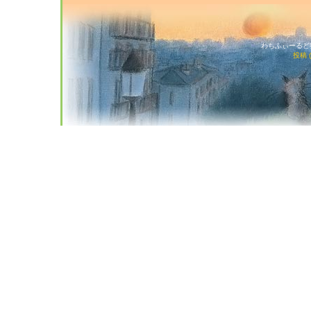
わちふぃーるど猫店
投稿 (