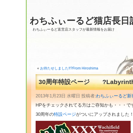
わちふぃーるど猫店長日
わちふぃーるど直営店スタッフが最新情報をお届け
«
お待たせしました!!?From Hiroshima
30周年特設ページ ?Labyrint
2013年1月23日 水曜日 投稿者:
わちふぃーるど新
HPをチェックされてる方はご存知かも・・・で
30周年の
特設ページ
がついにアップされました