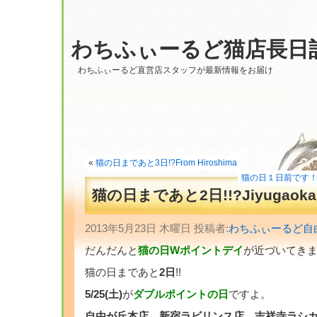
わちふぃーるど猫店長日
わちふぃーるど直営店スタッフが最新情報をお届け
«
猫の日まであと3日!?From Hiroshima
猫の日１日前です！
猫の日まであと2日!!?Jiyugaoka
2013年5月23日 木曜日 投稿者:
わちふぃーるど自
だんだんと
猫の日Wポイントデイ
が近づいてき
猫の日まであと
2日
!!
5/25(土)
が
ダブルポイントの日
ですよ。
自由が丘本店、新宿ラビリンス店、吉祥寺ラシ