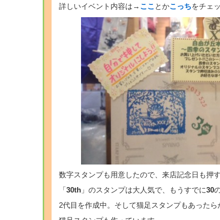
詳しいイベント内容は→
ここ
とか
こっち
をチェ
数字スタンプも用意したので、来店記念日も押
「
30th
」のスタンプは大人気で、もうすでに
30
2代目を作成中。そして猫足スタンプもあったら