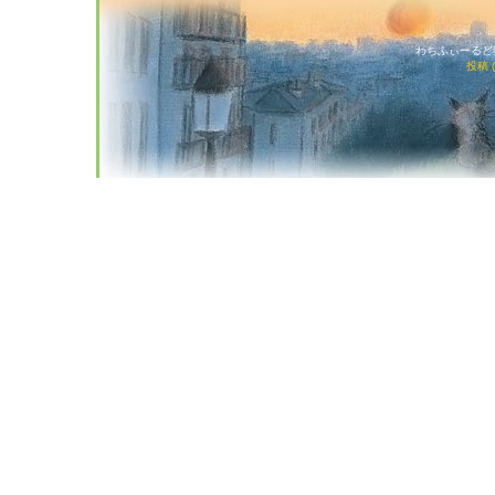
わちふぃーるど猫店
投稿 (