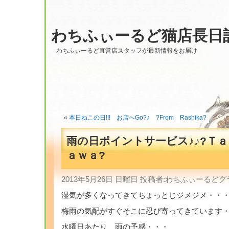
わちふぃーるど猫店長日
わちふぃーるど直営店スタッフが最新情報をお届け
«
本日ねこの日!!! お店へGo?♪ ?From Rashika?
雨の日ポイントサービス♪♪?Ｔ
ａｗａ?
2013年5月26日 日曜日 投稿者:わちふぃーる
湿気が多くなってきてちょっとじジメジメ・・
梅雨の気配がすぐそこに忍び寄ってきています
水曜日あたり、雨の予感・・・