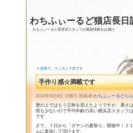
わちふぃーるど猫店長日
わちふぃーるど直営店スタッフが最新情報をお届け
«
追加で…ラシカノイ店です
手作り感☆満載です
2010年8月8日 日曜日 投稿者:
わちふぃーるどら
暦の上ではもう立秋を迎えたようですが、暑さ
雨も少ないので平均年齢の高い横浜店スタッフ
です
さて、７日から「ダヤンの夏祭り」開催中！２
ムに参加して頂けます。