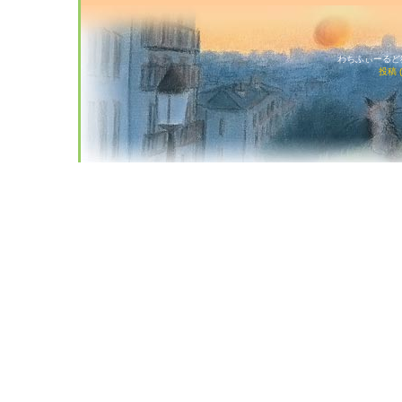
わちふぃーるど猫店
投稿 (