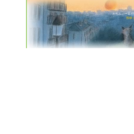
わちふぃーるど猫店
投稿 (