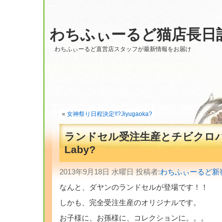
わちふぃーるど猫店長日
わちふぃーるど直営店スタッフが最新情報をお届け
«
女神祭り日程決定!!?Jiyugaoka?
ランドセル受注生産とチビクロパ
Laby?
2013年9月18日 水曜日 投稿者:
わちふぃーるど新
なんと、ダヤンのランドセルが登場です！！
しかも、完全受注生産のオリジナルです。
お子様に、お孫様に、コレクションに。。。