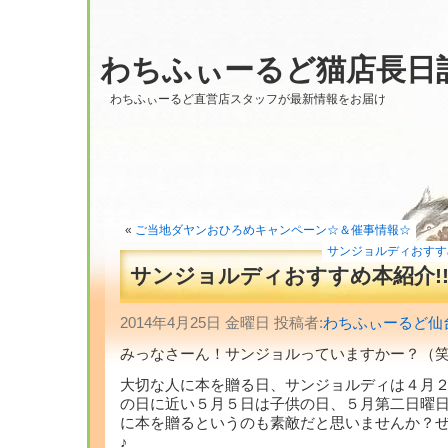
わちふぃーるど猫店長日
わちふぃーるど直営店スタッフが最新情報をお届け
«
ご当地ダヤンおひろめキャンペーン☆＆催事情報☆
サンジョルディおすすめ本紹
サンジョルディおすすめ本紹介!!?s
2014年4月25日 金曜日 投稿者:
わちふぃーるど仙
みっなさーん！サンジョルっていますかー？（
大切な人に本を贈る日、サンジョルディは４月
の日に近い５月５日は子供の日、５月第二日曜
に本を贈るというのも素敵だと思いませんか？ぜ
♪