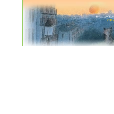
わちふぃーるど猫店
投稿 (