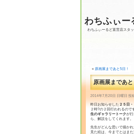
わちふぃー
わちふぃーるど直営店スタ
«
原画展まであと5日！
原画展まであと
2014年7月20日 日曜日 投
昨日お知らせした
２５日・
２時?の２回行われるので
生のギャラリートーク
が行
ら、解説をしてくれます。
先生がどんな思いで描かれ
見た絵は、今までとはまた