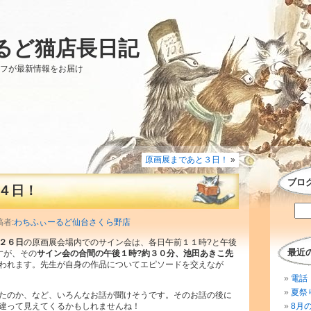
るど猫店長日記
ッフが最新情報をお届け
原画展まであと３日！
»
ブロ
４日！
稿者:
わちふぃーるど仙台さくら野店
２６日
の原画展会場内でのサイン会は、各日午前１１時?と午後
最近
すが、その
サイン会の合間の午後１時?約３０分、池田あきこ先
われます。先生が自身の作品についてエピソードを交えなが
電話 
夏祭
たのか、など、いろんなお話が聞けそうです。そのお話の後に
違って見えてくるかもしれませんね！
8月