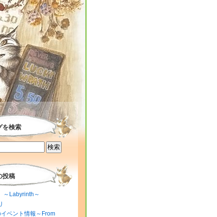
グを検索
の投稿
～Labyrinth～
り
のイベント情報～From