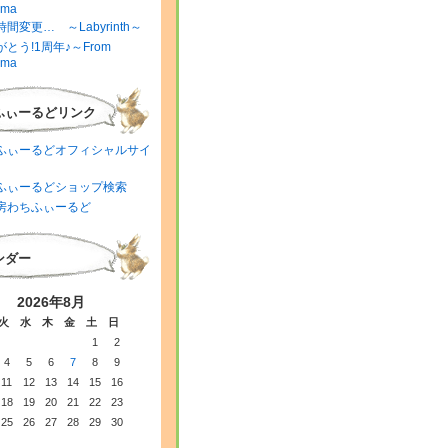
ima
間変更… ～Labyrinth～
とう!1周年♪～From
ima
ふぃーるどリンク
ふぃーるどオフィシャルサイ
ふぃーるどショップ検索
房わちふぃーるど
ンダー
2026年8月
火
水
木
金
土
日
1
2
4
5
6
7
8
9
11
12
13
14
15
16
18
19
20
21
22
23
25
26
27
28
29
30