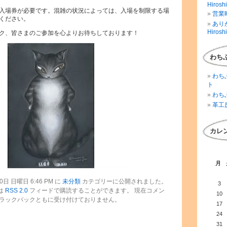
Hirosh
入場券が必要です。混雑の状況によっては、入場を制限する場
営業時
ください。
ありが
Hirosh
ク、皆さまのご参加を心よりお待ちしております！
わち
わち
ト
わち
革工
カレ
月
日 日曜日 6:46 PM に
未分類
カテゴリーに公開されました。
3
は
RSS 2.0
フィードで購読することができます。 現在コメン
10
ラックバックともに受け付けておりません。
17
24
31