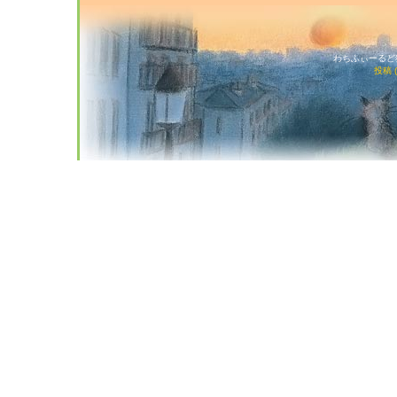
わちふぃーるど猫店
投稿 (