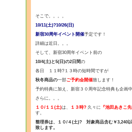
そこで。。。。
10/11(土)?10/26(日)
新宿30周年イベント開催
予定です！
詳細は近日。。。
そして、新宿30周年イベント前の
10/4(土)と5(日)の2日間
の
各日 １１時?１３時の短時間ですが
秋冬商品の
一部
ご予約会開催
致します！
予約特典に加え、新宿３０周年記念特典も企画
さらに。。。
１０/１１(土)
は、
１３時?
久々に
『池田あきこ先
す。
整理券は、１０/４(土)? 対象商品含む￥3,24
致します。