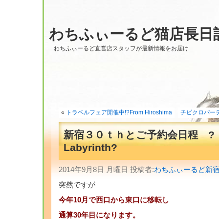
わちふぃーるど猫店長日
わちふぃーるど直営店スタッフが最新情報をお届け
«
トラベルフェア開催中!?From Hiroshima
チビクロパーティ
新宿３０ｔｈとご予約会日程 ?
Labyrinth?
2014年9月8日 月曜日 投稿者:
わちふぃーるど新
突然ですが
今年10月で西口から東口に移転し
通算30年目になります。