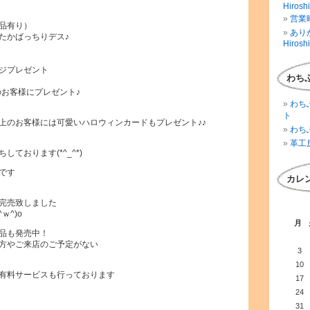
Hirosh
営業時
品有り）
ありが
たかばっちりデス♪
Hirosh
ジプレゼント
わち
のお客様にプレゼント♪
わち
ト
上のお客様には可愛いハロウィンカードもプレゼント♪♪
わち
）
革工
ております(*^_^*)
です
カレ
完売致しました
ｗ^)o
月
品も発売中！
方やご来店のご予定がない
3
10
有料サービスも行っております
17
24
31