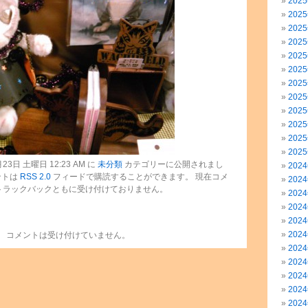
202
202
202
202
202
202
202
202
202
202
202
202
3日 土曜日 12:23 AM に
未分類
カテゴリーに公開されまし
202
ントは
RSS 2.0
フィードで購読することができます。 現在コメ
202
トラックバックともに受け付けておりません。
202
202
202
202
コメントは受け付けていません。
202
202
202
202
202