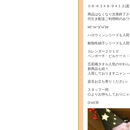
０６-６３４８-９４１２(直
商品はなくなり次第終了さ
代引き配送ご利用時のみワ
w(~ω~)(‘ω’)w
ハロウィンシリーズも入荷
耐熱性硝子シリーズも入荷
カレンダー２０１０
ペンポーチ・ピルケース・
五彩織タオル人気のやわら
新商品も続々
入荷しておりますニャン～O(^
是非お立ち寄りください♪
スタッフ一同
心よりお待ちしておりにゃ
(≧ω≦)b