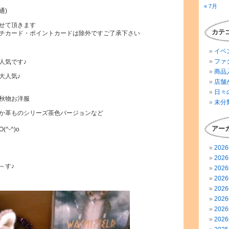
« 7月
通)
せて頂きます
カテ
チカード・ポイントカードは除外ですご了承下さい
イベ
ファ
人気です♪
商品
大人気♪
店舗
日々
秋物お洋服
未分
か革ものシリーズ茶色バージョンなど
アー
-^)o
202
202
～す♪
202
202
202
202
202
202