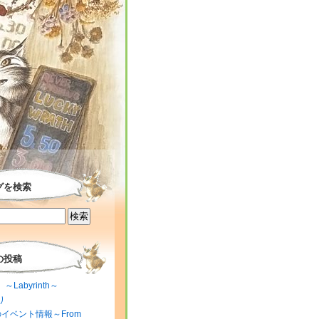
グを検索
の投稿
～Labyrinth～
り
のイベント情報～From