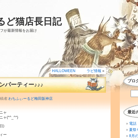
るど猫店長日記
ッフが最新情報をお届け
HALLOWEEN ラビ情報
»
ブロ
ンパーティー♪♪♪
投稿者:
わちふぃーるど梅田阪神店
最近
ニャ
(*^_^*)
電話 
日)
夏祭
ィー
8月