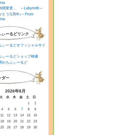
ima
間変更… ～Labyrinth～
とう!1周年♪～From
ima
ふぃーるどリンク
ふぃーるどオフィシャルサイ
ふぃーるどショップ検索
房わちふぃーるど
ンダー
2026年8月
火
水
木
金
土
日
1
2
4
5
6
7
8
9
11
12
13
14
15
16
18
19
20
21
22
23
25
26
27
28
29
30