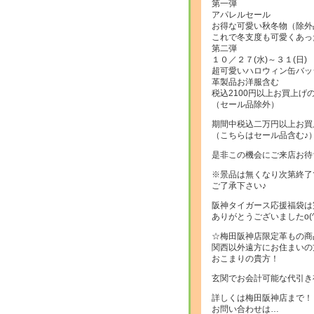
第一弾
アパレルセール
お得な可愛い秋冬物（除外
これで冬支度も可愛くあっ
第二弾
１０／２７(水)～３１(日)
超可愛いハロウィン缶バッ
革製品お洋服含む
税込2100円以上お買上げ
（セール品除外）
期間中税込二万円以上お買
（こちらはセール品含む♪
是非この機会にご来店お待ちし
※景品は無くなり次第終了
ご了承下さい♪
阪神タイガース応援福袋は
ありがとうございましたo(^
☆梅田阪神店限定革もの商
関西以外遠方にお住まいの
おこまりの貴方！
玄関でお会計可能な代引き
詳しくは梅田阪神店まで！
お問い合わせは…