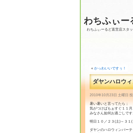
わちふぃー
わちふぃーるど直営店スタ
«
かっわいいですぅ！
ダヤンハロウィ
2010年10月23日 土曜日 
暑い暑いと言ってたら；
気がつけばもぉすぐ１１月
みなさん如何お過ごしですニャ
明日１０／２３(土)～３１(
ダヤンのハロウィンパーテ