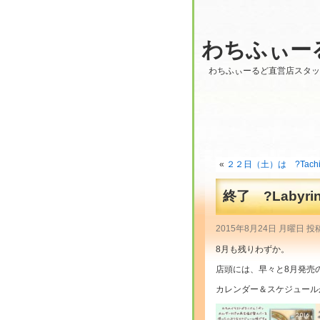
わちふぃー
わちふぃーるど直営店スタ
«
２２日（土）は ?Tachi
終了 ?Labyrin
2015年8月24日 月曜日 投
8月も残りわずか。
店頭には、早々と8月発売
カレンダー＆スケジュール