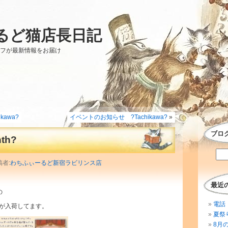
るど猫店長日記
ッフが最新情報をお届け
kawa?
イベントのお知らせ ?Tachikawa?
»
ブロ
th?
稿者:
わちふぃーるど新宿ラビリンス店
最近
の
電話 
が入荷してます。
夏祭
8月