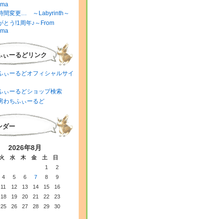
ima
間変更… ～Labyrinth～
とう!1周年♪～From
ima
ふぃーるどリンク
ふぃーるどオフィシャルサイ
ふぃーるどショップ検索
房わちふぃーるど
ンダー
2026年8月
火
水
木
金
土
日
1
2
4
5
6
7
8
9
11
12
13
14
15
16
18
19
20
21
22
23
25
26
27
28
29
30