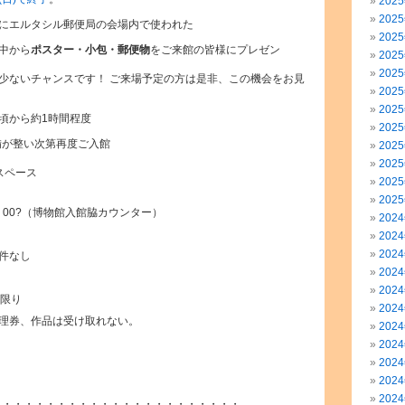
202
202
にエルタシル郵便局の会場内で使われた
202
中から
ポスター・小包・郵便物
をご来館の皆様にプレゼン
202
202
少ないチャンスです！ ご来場予定の方は是非、この機会をお見
202
202
50頃から約1時間程度
202
備が整い次第再度ご入館
202
202
スペース
202
202
：00?（博物館入館脇カウンター）
202
202
202
件なし
202
202
回限り
202
理券、作品は受け取れない。
202
202
202
202
202
・・・・・・・・・・・・・・・・・・・・・・・