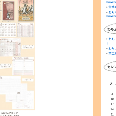
Hirosh
営業時
ありが
Hirosh
わち
わち
ト
わち
革工
カレ
月
3
10
17
24
31