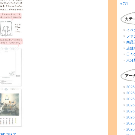
« 7月
カテ
イベ
ファ
商品
店舗
日々
未分
アー
202
202
202
202
202
202
202
202
(日)で終了
。