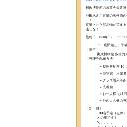
郵政博物館の展覧会最終日
池田あきこ直筆の郵便物の
ト！！
直筆された展示物が貰える
逃しなく！
最終日 8/30(日)→17：
※一度閉館し、準
〔場所〕
郵政博物館 多目的
〔整理券配布方法〕
整理券配布 10
博物館 入館者
グッズ購入等条
先着順
お一人様1枚1
他の人の分の整
〔定 員〕
100名予定（立席）
との事です！
で。。。。
・・・・・・・・