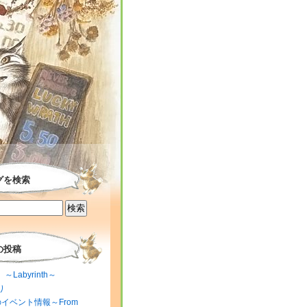
グを検索
の投稿
～Labyrinth～
り
のイベント情報～From