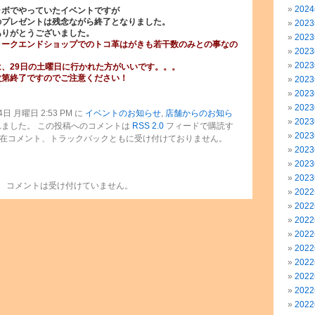
202
ラボでやっていたイベントですが
のプレゼントは残念ながら終了となりました。
202
ありがとうございました。
202
ィークエンドショップでのトコ革はがきも若干数のみとの事なの
202
202
、29日の土曜日に行かれた方がいいです。。。
次第終了ですのでご注意ください！
202
202
202
日 月曜日 2:53 PM に
イベントのお知らせ
,
店舗からのお知ら
202
ました。 この投稿へのコメントは
RSS 2.0
フィードで購読す
202
現在コメント、トラックバックともに受け付けておりません。
202
202
202
コメントは受け付けていません。
202
202
202
202
202
202
202
202
202