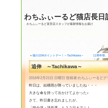
わちふぃーるど猫店長日
わちふぃーるど直営店スタッフが最新情報をお届け
«
猫の日Wポイントデー！～Tachikawa～
12周年祭、開
追伸 ～Tachikawa～
2016年2月21日 日曜日 投稿者:わちふぃーる
昨日は、結構雨が降っていましたね・・・
大きな傘を持って出かけてよかった♪
さて、昨日書き忘れましたが、
「猫会議・議長選」も２２日まで！！