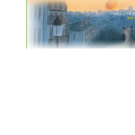
わちふぃーるど猫店
投稿 (