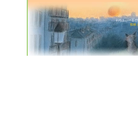
わちふぃーるど猫店
投稿 (