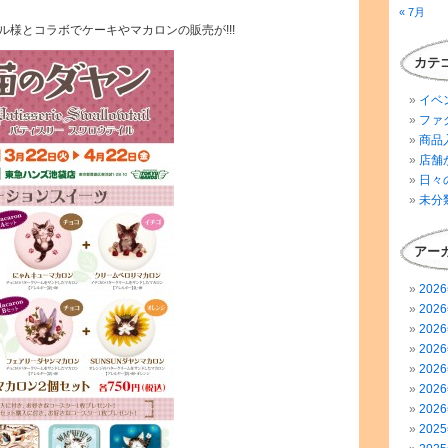
« 7月
様とコラボでケーキやマカロンの販売が!!!
カテ
イベ
ファ
商品
店舗
日々
未分
アー
202
202
202
202
202
202
202
202