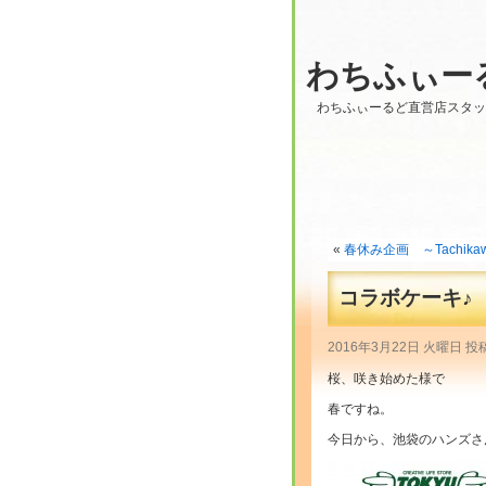
わちふぃー
わちふぃーるど直営店スタ
«
春休み企画 ～Tachika
コラボケーキ♪ ～
2016年3月22日 火曜日 投
桜、咲き始めた様で
春ですね。
今日から、池袋のハンズさんで