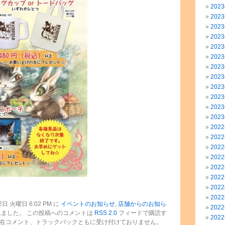
202
202
202
202
202
202
202
202
202
202
202
202
202
202
202
202
202
202
202
202
日 火曜日 6:02 PM に
イベントのお知らせ
,
店舗からのお知ら
202
ました。 この投稿へのコメントは
RSS 2.0
フィードで購読す
202
現在コメント、トラックバックともに受け付けておりません。