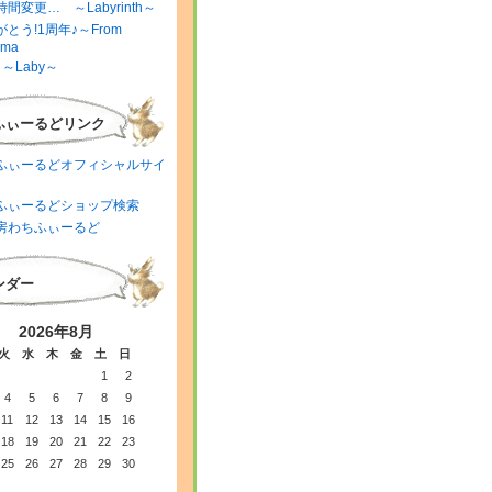
間変更… ～Labyrinth～
とう!1周年♪～From
ima
～Laby～
ふぃーるどリンク
ふぃーるどオフィシャルサイ
ふぃーるどショップ検索
房わちふぃーるど
ンダー
2026年8月
火
水
木
金
土
日
1
2
4
5
6
7
8
9
11
12
13
14
15
16
18
19
20
21
22
23
25
26
27
28
29
30