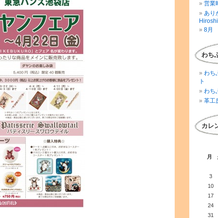
営業時
ありが
Hirosh
8月 
わち
わち
ト
わち
革工
カレ
月
3
10
17
24
31