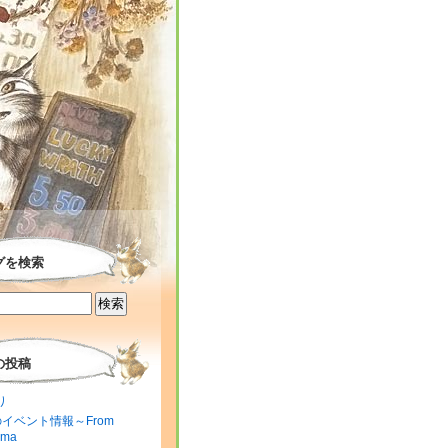
グを検索
の投稿
り
のイベント情報～From
ima