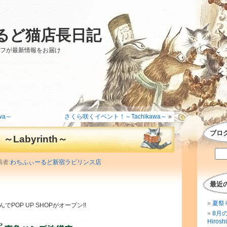
るど猫店長日記
ッフが最新情報をお届け
wa～
さくら咲くイベント！～Tachikawa～
»
ブロ
Labyrinth～
稿者:
わちふぃーるど新宿ラビリンス店
最近
夏祭
POP UP SHOPがオープン!!
8月
Hirosh