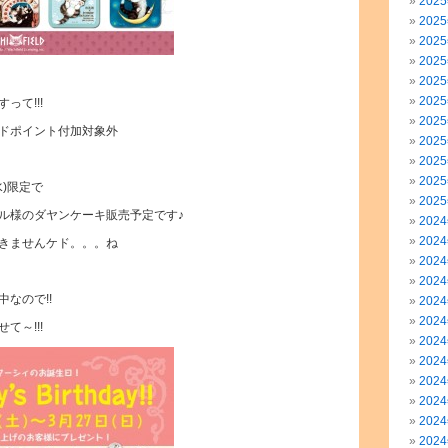
202
202
202
202
202
202
って!!!
202
ドポイント付加対象外
202
202
202
(水)限定で
202
ル様のダヤンケーキ販売予定です♪
202
202
きませんケド。。。ね
202
202
なので!!
202
202
て～!!!
202
202
202
202
202
202