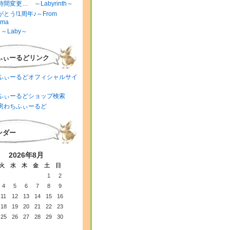
間変更… ～Labyrinth～
とう!1周年♪～From
ima
～Laby～
ふぃーるどリンク
ふぃーるどオフィシャルサイ
ふぃーるどショップ検索
房わちふぃーるど
ンダー
2026年8月
火
水
木
金
土
日
1
2
4
5
6
7
8
9
11
12
13
14
15
16
18
19
20
21
22
23
25
26
27
28
29
30