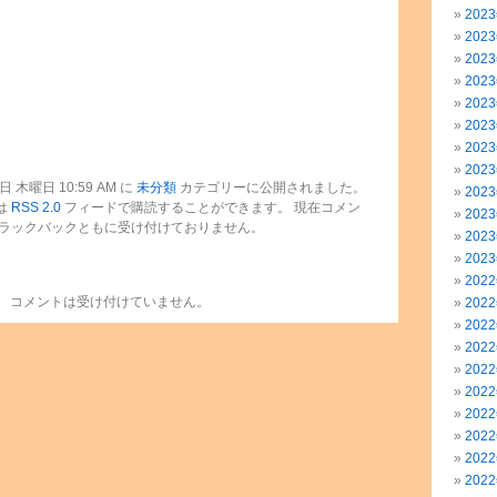
202
202
202
202
202
202
202
202
 木曜日 10:59 AM に
未分類
カテゴリーに公開されました。
202
は
RSS 2.0
フィードで購読することができます。 現在コメン
202
ラックバックともに受け付けておりません。
202
202
202
コメントは受け付けていません。
202
202
202
202
202
202
202
202
202