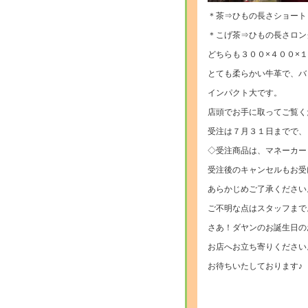
＊茶⇒ひもの長さショート
＊こげ茶⇒ひもの長さロン
どちらも３００×４００×
とても柔らかい牛革で、バ
インパクト大です。
店頭でお手に取ってご覧く
受注は７月３１日までで、
◇受注商品は、マネーカー
受注後のキャンセルもお受
あらかじめご了承ください
ご不明な点はスタッフまで
さあ！ダヤンのお誕生日の
お店へお立ち寄りください
お待ちいたしております♪