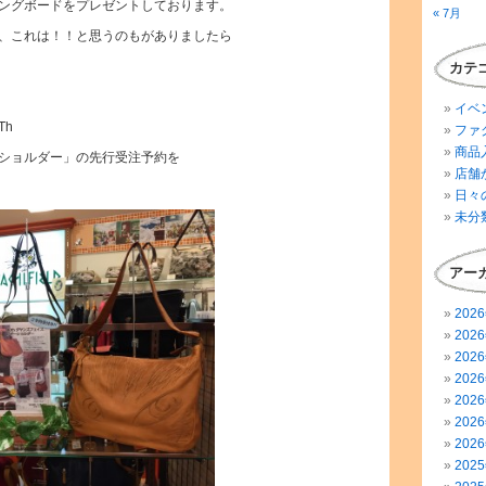
ングボードをプレゼントしております。
« 7月
、これは！！と思うのもがありましたら
カテ
イベ
Th
ファ
商品
ショルダー」の先行受注予約を
店舗
日々
未分
アー
202
202
202
202
202
202
202
202