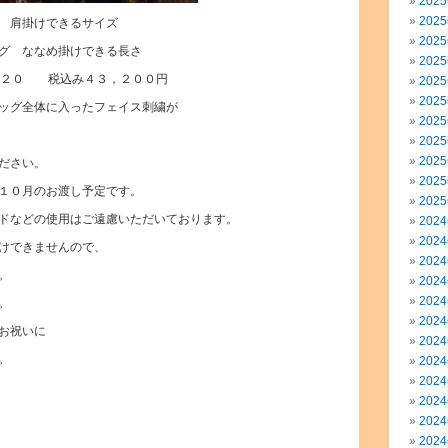
202
202
 肩掛けできるサイズ
202
グ ななめ掛けできる長さ
202
１２０ 税込み４３，２００円
202
202
ッグ全体に入ったフェイス刺繍が
202
202
202
ださい。
202
１０月のお渡し予定です。
202
ドなどの使用はご遠慮いただいております。
202
202
けできませんので、
202
。
202
202
。
202
お祝いに
202
。
202
202
202
202
202