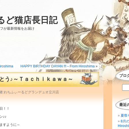
るど猫店長日記
ッフが最新情報をお届け
oshima
HAPPY BIRTHDAY DAYAN !!!～From Hiroshima
»
ブロ
とう♪～Ｔａｃｈｉｋａｗａ～
投稿者:わちふぃーるどグランデュオ立川店
最近
日！！
夏祭
♪♪
8月
ますように～
Hirosh