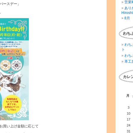
営業時
バースデー」
ありが
。
Hirosh
8月 
わち
わち
ト
わち
革工
カレ
月
3
10
17
24
お買い上げ金額に応じて
31