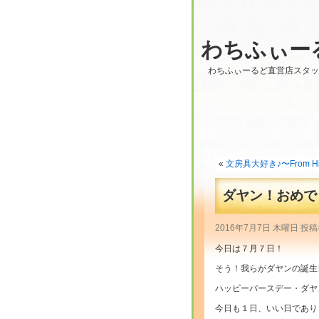
わちふぃー
わちふぃーるど直営店スタ
«
文房具大好き♪〜From Hir
ダヤン！おめで
2016年7月7日 木曜日 
今日は７月７日！
そう！我らがダヤンの誕生
ハッピーバースデー・ダヤン
今日も１日、いい日であり