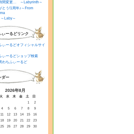
間変更… ～Labyrinth～
とう!1周年♪～From
ima
～Laby～
ふぃーるどリンク
ふぃーるどオフィシャルサイ
ふぃーるどショップ検索
房わちふぃーるど
ンダー
2026年8月
火
水
木
金
土
日
1
2
4
5
6
7
8
9
11
12
13
14
15
16
18
19
20
21
22
23
25
26
27
28
29
30