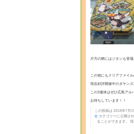
・
片方の柄にはジタンも登場
・
この他にもクリアファイル
現在好評開催中のダヤンズ
この3連休はぜひ広島アル
お待ちしています！！
この投稿は 2016年7月15
せ
カテゴリーに公開され
ることができます。 