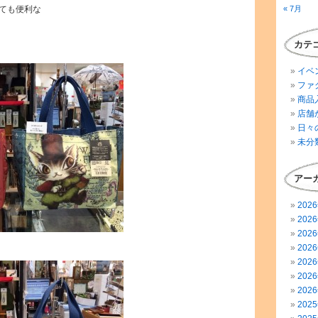
ても便利な
« 7月
カテ
イベ
ファ
商品
店舗
日々
未分
アー
202
202
202
202
202
202
202
202