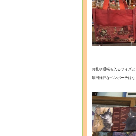
・
・
お札や通帳も入るサイズと
毎回好評なペンポーチはな
・