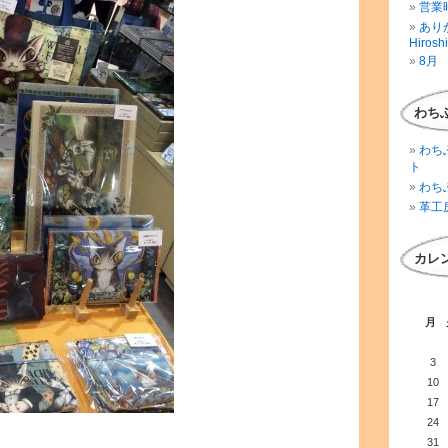
営業時
ありが
Hirosh
8月 
わち
わち
ト
わち
革工
カレ
月
3
10
17
24
31