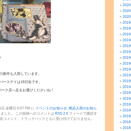
202
202
202
201
201
201
201
201
201
♪
201
201
201
の新作も入荷しています。
201
201
バースデイは18日迄です。
201
パーク店へ足をお運びくださいね！
201
201
201
日 金曜日 6:07 PM に
イベントのお知らせ
,
商品入荷のお知ら
201
ました。 この投稿へのコメントは
RSS 2.0
フィードで購読す
201
現在コメント、トラックバックともに受け付けておりません。
201
201