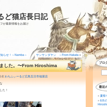
るど猫店長日記
ッフが最新情報をお届け
知らせ！～Namba～
サンサンダヤン ～From Hakata
»
ブロ
た。〜From Hiroshima
稿者:
わちふぃーるど広島五日市福屋店
な
最近
した！
夏祭
8月
Hirosh