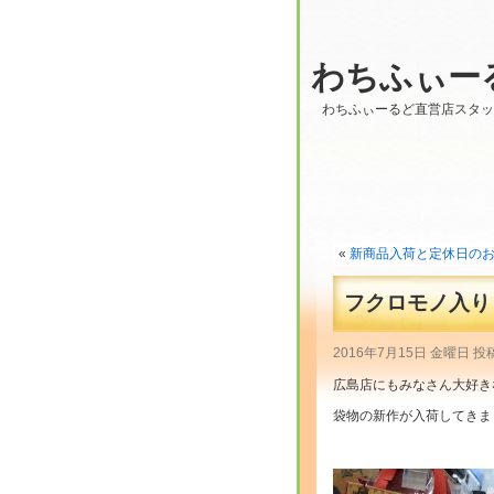
わちふぃー
わちふぃーるど直営店スタ
«
新商品入荷と定休日のお
フクロモノ入りまし
2016年7月15日 金曜日 投
広島店にもみなさん大好き
袋物の新作が入荷してきま
・